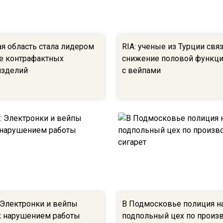
я область стала лидером
RIA: ученые из Турции свя
е контрафактных
снижение половой функц
изделий
с вейпами
n: Электронки и вейпы
В Подмосковье полиция н
к нарушением работы
подпольный цех по произ