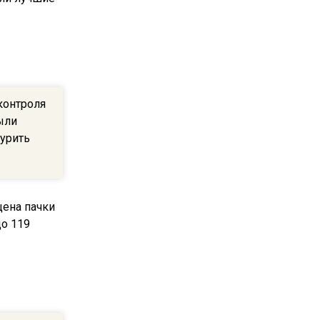
22:07
Резкое похолодание с
грозами придет в
Подмосковье 21 июля
контроля
18:05
ыли
Юрист Машаров объяснил,
курить
как МРОТ влияет на
будущие пенсии
17:12
МЧС предупредило об
опасности купания при
перепаде температуры в 10
градусов
16:13