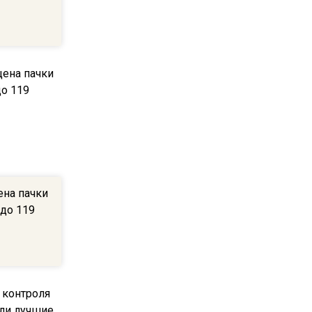
пиццы валяются на полу
16:53
Роман Терюшков назвал
причину банкротства
«Химок»
13:27
В Подмосковье прекратили
гражданство 88 человек и
аннулировали 2600 ВНЖ
ена пачки
 до 119
20:56
Сотрудники хлебозавода в
Балашихе массово
увольняются из-за жары в
цехах