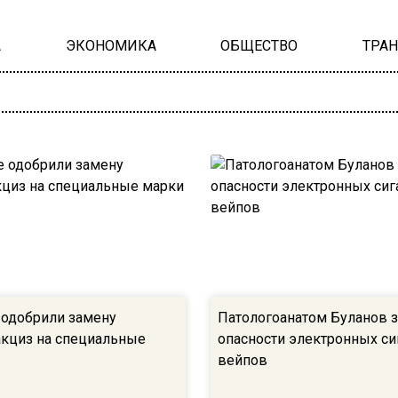
А
ЭКОНОМИКА
ОБЩЕСТВО
ТРА
 одобрили замену
Патологоанатом Буланов з
акциз на специальные
опасности электронных си
вейпов