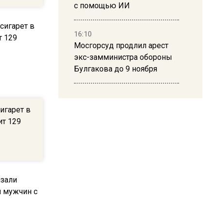
с помощью ИИ
16:10
Мосгорсуд продлил арест
экс-замминистра обороны
Булгакова до 9 ноября
13:50
Дима Билан ответил на
игарет в
критику концерта в Москве
ит 129
16:19
Москву и область накрыла
гроза с ливнем и ветром
16:58
В Москве 2 августа