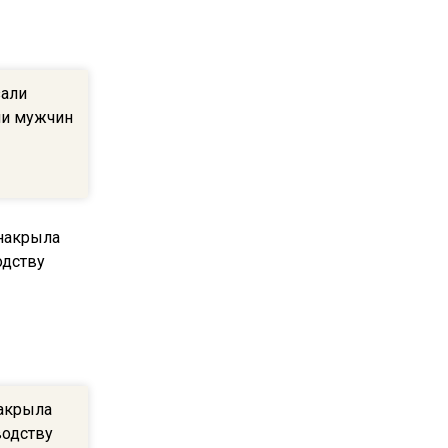
ограничат движение на
Ильинке из-за праздника
зали
15:33
ии мужчин
Россиянам объяснили,
можно ли пользоваться
Telegram после обвинений
против Дурова
22:24
На Москву обрушится до 17
литров дождя на
квадратный метр
13:50
Опубликовано видео с
акрыла
Коломенского хлебозавода:
водству