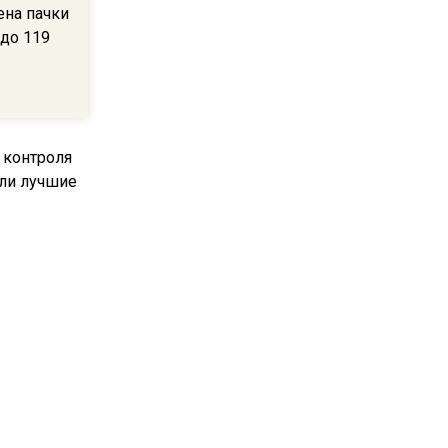
ена пачки
В Подмосковье с 3 августа
 до 119
повысят тарифы на платные
парковки
14:34
Из-за ливня и грозы в
Москве могут отменить
рейсы
14:48
В ОП предложили ввести
допвыплату для россиян
после 70 лет
контроля
ыли
курить
17:17
Синоптик предупредила о
снеге в Норильске и Якутии