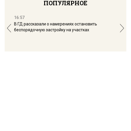
ПОПУЛЯРНОЕ
16:57
13:
В ГД рассказали о намерениях остановить
Соб
беспорядочную застройку на участках
пол