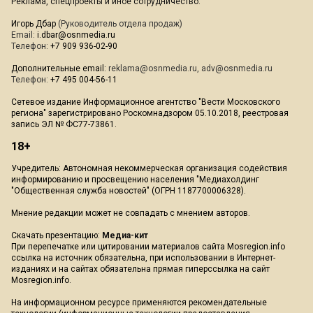
Реклама, спецпроекты и иное сотрудничество:
Игорь Дбар
(Руководитель отдела продаж)
Email:
i.dbar@osnmedia.ru
Телефон:
+7 909 936-02-90
Дополнительные email:
reklama@osnmedia.ru
,
adv@osnmedia.ru
Телефон:
+7 495 004-56-11
Сетевое издание Информационное агентство "Вести Московского
региона" зарегистрировано Роскомнадзором 05.10.2018, реестровая
запись ЭЛ № ФС77-73861.
18+
Учредитель: Автономная некоммерческая организация содействия
информированию и просвещению населения "Медиахолдинг
"Общественная служба новостей" (ОГРН 1187700006328).
Мнение редакции может не совпадать с мнением авторов.
Скачать презентацию:
Медиа-кит
При перепечатке или цитировании материалов сайта Mosregion.info
ссылка на источник обязательна, при использовании в Интернет-
изданиях и на сайтах обязательна прямая гиперссылка на сайт
Mosregion.info.
На информационном ресурсе применяются рекомендательные