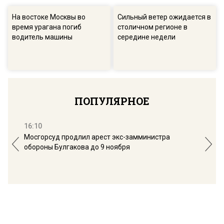
На востоке Москвы во
Сильный ветер ожидается в
время урагана погиб
столичном регионе в
водитель машины
середине недели
ПОПУЛЯРНОЕ
16:10
13:
Мосгорсуд продлил арест экс-замминистра
Дим
обороны Булгакова до 9 ноября