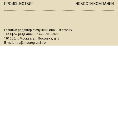
ПРОИСШЕСТВИЯ
НОВОСТИ КОМПАНИЙ
Главный редактор: Чечушкин Иван Олегович.
Телефон редакции: +7 495 795-53-05
101000, г. Москва, ул. Покровка, д. 5
E-mail:
info@mosregion.info
Реклама, спецпроекты и иное сотрудничество:
Игорь Дбар
(Руководитель отдела продаж)
Email:
i.dbar@osnmedia.ru
Телефон:
+7 909 936-02-90
Дополнительные email:
reklama@osnmedia.ru
,
adv@osnmedia.ru
Телефон:
+7 495 004-56-11
Сетевое издание Информационное агентство "Вести Московского
региона" зарегистрировано Роскомнадзором 05.10.2018, реестровая
запись ЭЛ № ФС77-73861.
18+
Учредитель: Автономная некоммерческая организация содействия