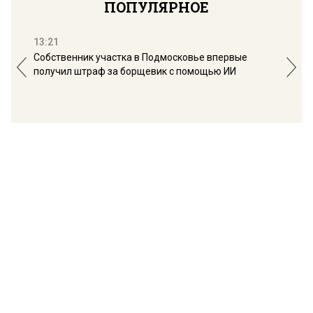
ПОПУЛЯРНОЕ
13:21
16:
Собственник участка в Подмосковье впервые
Мос
получил штраф за борщевик с помощью ИИ
обо