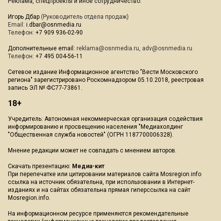
Реклама, спецпроекты и иное сотрудничество:
Игорь Дбар
(Руководитель отдела продаж)
Email:
i.dbar@osnmedia.ru
Телефон:
+7 909 936-02-90
Дополнительные email:
reklama@osnmedia.ru
,
adv@osnmedia.ru
Телефон:
+7 495 004-56-11
Сетевое издание Информационное агентство "Вести Московского
региона" зарегистрировано Роскомнадзором 05.10.2018, реестровая
запись ЭЛ № ФС77-73861.
18+
Учредитель: Автономная некоммерческая организация содействия
информированию и просвещению населения "Медиахолдинг
"Общественная служба новостей" (ОГРН 1187700006328).
Мнение редакции может не совпадать с мнением авторов.
Скачать презентацию:
Медиа-кит
При перепечатке или цитировании материалов сайта Mosregion.info
ссылка на источник обязательна, при использовании в Интернет-
изданиях и на сайтах обязательна прямая гиперссылка на сайт
Mosregion.info.
На информационном ресурсе применяются рекомендательные