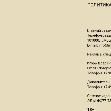
ПОЛИТИК
Главный редак
Телефон редак
101000, г. Моск
E-mail:
info@mo
Реклама, спец
Игорь Дбар
(Р
Email:
i.dbar@
Телефон:
+7 9
Дополнительн
Телефон:
+7 4
Сетевое издан
ЭЛ № ФС77-73
18+