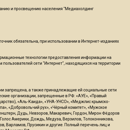
пиццы валяются на полу
ванию и просвещению населения "Медиахолдинг
16:53
Роман Терюшков назвал
причину банкротства
«Химок»
сточник обязательна, при использовании в Интернет-изданиях
13:27
ормационные технологии предоставления информации на
В Подмосковье прекратили
м пользователей сети "Интернет", находящихся на территории
гражданство 88 человек и
аннулировали 2600 ВНЖ
ссии запрещена, а также принадлежащие ей социальные сети
20:56
ческие организации, запрещенные в РФ: «АУЕ», «Правый
Сотрудники хлебозавода в
ударство), «Аль-Каида», «УНА-УНСО», «Меджлис крымско-
Балашихе массово
па», «Добровольчий рух», «Чёрный комитет», «Мужское
генштерн, Дудь, Невзоров, Макаревич, Гордон, Мирон Фёдоров
увольняются из-за жары в
Голос Америки, Дождь, Медуза, Верзилов, Толоконникова,
цехах
ов, Варламов, Прусикин и другие. Полный перечень лиц и