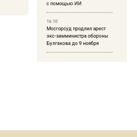
с помощью ИИ
16:10
Мосгорсуд продлил арест
экс-замминистра обороны
Булгакова до 9 ноября
13:50
Дима Билан ответил на
критику концерта в Москве
16:19
Москву и область накрыла
гроза с ливнем и ветром
16:58
В Москве 2 августа