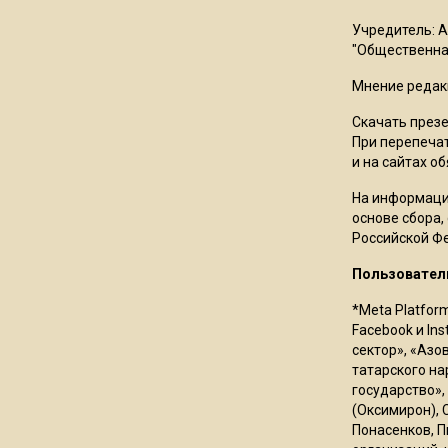
Учредитель: 
"Общественная
Мнение редак
Скачать през
При перепечат
и на сайтах о
На информаци
основе сбора,
Российской Ф
Пользовател
*Meta Platfor
Facebook и In
сектор», «Азо
татарского на
государство»,
(Оксимирон), 
Понасенков, П