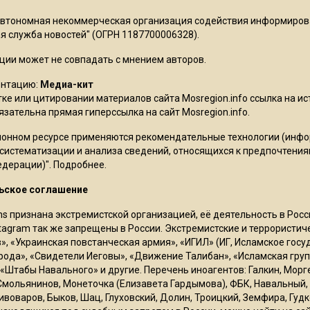
Автономная некоммерческая организация содействия информиро
 служба новостей" (ОГРН 1187700006328).
ции может не совпадать с мнением авторов.
ентацию:
Медиа-кит
ке или цитировании материалов сайта Mosregion.info ссылка на и
бязательна прямая гиперссылка на сайт Mosregion.info.
онном ресурсе применяются рекомендательные технологии (инф
 систематизации и анализа сведений, относящихся к предпочтения
едерации)".
Подробнее
.
ьское соглашение
ms признана экстремистской организацией, её деятельность в Ро
stagram так же запрещены в России. Экстремистские и террористи
в», «Украинская повстанческая армия», «ИГИЛ» (ИГ, Исламское гос
рода», «Свидетели Иеговы», «Движение Талибан», «Исламская груп
 «Штабы Навального» и другие. Перечень иноагентов: Галкин, Мор
Смольянинов, Монеточка (Елизавета Гардымова), ФБК, Навальный, 
ивоваров, Быков, Шац, Глуховский, Долин, Троицкий, Земфира, Гудк