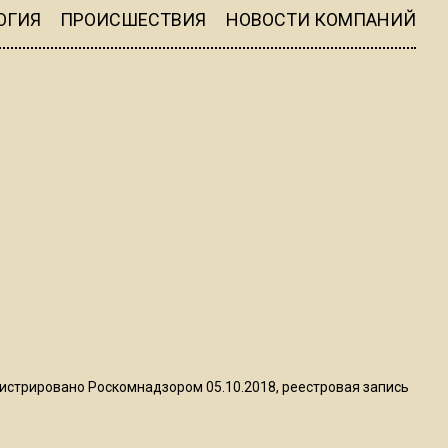
ограничат движение на
ОГИЯ
ПРОИСШЕСТВИЯ
НОВОСТИ КОМПАНИЙ
Ильинке из-за праздника
15:33
Россиянам объяснили,
можно ли пользоваться
Telegram после обвинений
против Дурова
22:24
На Москву обрушится до 17
литров дождя на
квадратный метр
13:50
истрировано Роскомнадзором 05.10.2018, реестровая запись
Опубликовано видео с
Коломенского хлебозавода: