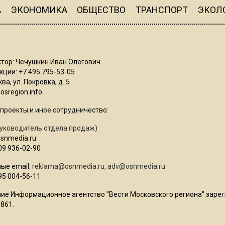
А
ЭКОНОМИКА
ОБЩЕСТВО
ТРАНСПОРТ
ЭКОЛ
тор: Чечушкин Иван Олегович.
ции: +7 495 795-53-05
ва, ул. Покровка, д. 5
sregion.info
проекты и иное сотрудничество:
уководитель отдела продаж)
osnmedia.ru
09 936-02-90
ые email:
reklama@osnmedia.ru
,
adv@osnmedia.ru
95 004-56-11
ие Информационное агентство "Вести Московского региона" зарег
861.