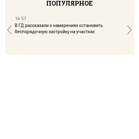
ПОПУЛЯРНОЕ
16:57
13:
В ГД рассказали о намерениях остановить
Соб
беспорядочную застройку на участках
пол