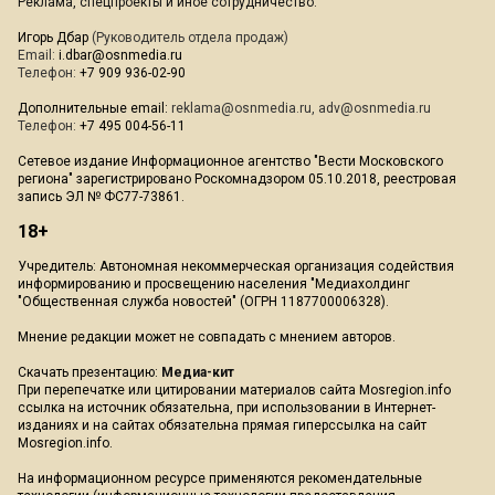
Реклама, спецпроекты и иное сотрудничество:
Игорь Дбар
(Руководитель отдела продаж)
Email:
i.dbar@osnmedia.ru
Телефон:
+7 909 936-02-90
Дополнительные email:
reklama@osnmedia.ru
,
adv@osnmedia.ru
Телефон:
+7 495 004-56-11
Сетевое издание Информационное агентство "Вести Московского
региона" зарегистрировано Роскомнадзором 05.10.2018, реестровая
запись ЭЛ № ФС77-73861.
18+
Учредитель: Автономная некоммерческая организация содействия
информированию и просвещению населения "Медиахолдинг
"Общественная служба новостей" (ОГРН 1187700006328).
Мнение редакции может не совпадать с мнением авторов.
Скачать презентацию:
Медиа-кит
При перепечатке или цитировании материалов сайта Mosregion.info
ссылка на источник обязательна, при использовании в Интернет-
изданиях и на сайтах обязательна прямая гиперссылка на сайт
Mosregion.info.
На информационном ресурсе применяются рекомендательные