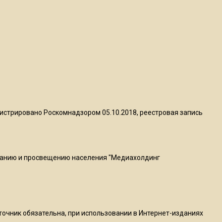
квадратный метр
13:50
Опубликовано видео с
Коломенского хлебозавода:
пиццы валяются на полу
16:53
Роман Терюшков назвал
истрировано Роскомнадзором 05.10.2018, реестровая запись
причину банкротства
«Химок»
ванию и просвещению населения "Медиахолдинг
13:27
В Подмосковье прекратили
гражданство 88 человек и
аннулировали 2600 ВНЖ
сточник обязательна, при использовании в Интернет-изданиях