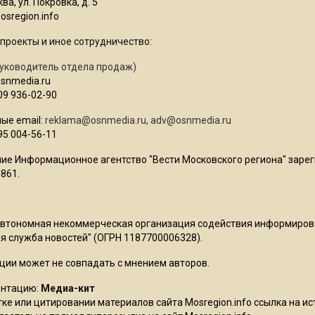
ва, ул. Покровка, д. 5
sregion.info
проекты и иное сотрудничество:
уководитель отдела продаж)
osnmedia.ru
09 936-02-90
ые email:
reklama@osnmedia.ru
,
adv@osnmedia.ru
95 004-56-11
ие Информационное агентство "Вести Московского региона" зарег
861.
Автономная некоммерческая организация содействия информиро
 служба новостей" (ОГРН 1187700006328).
ции может не совпадать с мнением авторов.
ентацию:
Медиа-кит
ке или цитировании материалов сайта Mosregion.info ссылка на и