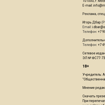
101000, г. Моск
E-mail:
info@mo
Реклама, спец
Игорь Дбар
(Р
Email:
i.dbar@
Телефон:
+7 9
Дополнительн
Телефон:
+7 4
Сетевое издан
ЭЛ № ФС77-73
18+
Учредитель: 
"Общественная
Мнение редак
Скачать през
При перепечат