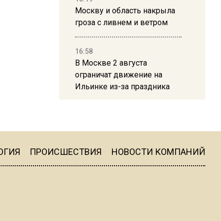
Москву и область накрыла
гроза с ливнем и ветром
16:58
В Москве 2 августа
ограничат движение на
Ильинке из-за праздника
15:33
Россиянам объяснили,
можно ли пользоваться
Telegram после обвинений
ОГИЯ
ПРОИСШЕСТВИЯ
НОВОСТИ КОМПАНИЙ
против Дурова
22:24
На Москву обрушится до 17
литров дождя на