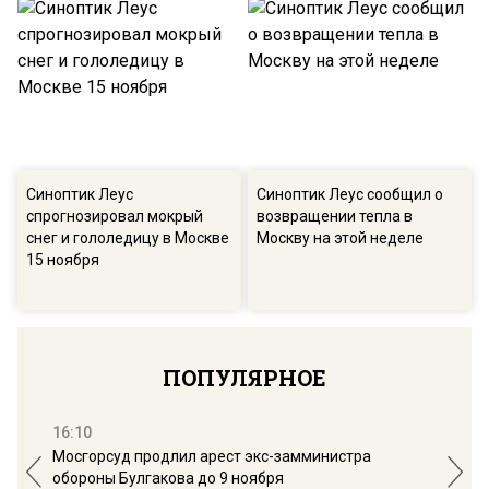
Синоптик Леус
Синоптик Леус сообщил о
спрогнозировал мокрый
возвращении тепла в
снег и гололедицу в Москве
Москву на этой неделе
15 ноября
ПОПУЛЯРНОЕ
16:10
13:
Мосгорсуд продлил арест экс-замминистра
Дим
обороны Булгакова до 9 ноября