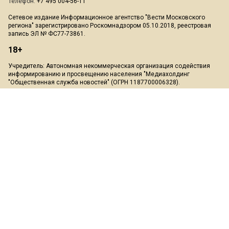
Телефон:
+7 495 004-56-11
Сетевое издание Информационное агентство "Вести Московского
региона" зарегистрировано Роскомнадзором 05.10.2018, реестровая
запись ЭЛ № ФС77-73861.
18+
Учредитель: Автономная некоммерческая организация содействия
информированию и просвещению населения "Медиахолдинг
"Общественная служба новостей" (ОГРН 1187700006328).
Мнение редакции может не совпадать с мнением авторов.
Скачать презентацию:
Медиа-кит
При перепечатке или цитировании материалов сайта Mosregion.info
ссылка на источник обязательна, при использовании в Интернет-
изданиях и на сайтах обязательна прямая гиперссылка на сайт
Mosregion.info.
На информационном ресурсе применяются рекомендательные
технологии (информационные технологии предоставления
информации на основе сбора, систематизации и анализа сведений,
относящихся к предпочтениям пользователей сети "Интернет",
находящихся на территории Российской Федерации)".
Подробнее
.
Пользовательское соглашение