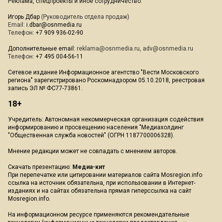
Реклама, спецпроекты и иное сотрудничество:
Игорь Дбар
(Руководитель отдела продаж)
Email:
i.dbar@osnmedia.ru
Телефон:
+7 909 936-02-90
Дополнительные email:
reklama@osnmedia.ru
,
adv@osnmedia.ru
Телефон:
+7 495 004-56-11
Сетевое издание Информационное агентство "Вести Московского
региона" зарегистрировано Роскомнадзором 05.10.2018, реестровая
запись ЭЛ № ФС77-73861.
18+
Учредитель: Автономная некоммерческая организация содействия
информированию и просвещению населения "Медиахолдинг
"Общественная служба новостей" (ОГРН 1187700006328).
Мнение редакции может не совпадать с мнением авторов.
Скачать презентацию:
Медиа-кит
При перепечатке или цитировании материалов сайта Mosregion.info
ссылка на источник обязательна, при использовании в Интернет-
изданиях и на сайтах обязательна прямая гиперссылка на сайт
Mosregion.info.
На информационном ресурсе применяются рекомендательные