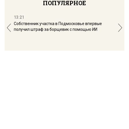
ПОПУЛЯРНОЕ
13:21
16:
Собственник участка в Подмосковье впервые
Мос
получил штраф за борщевик с помощью ИИ
обо