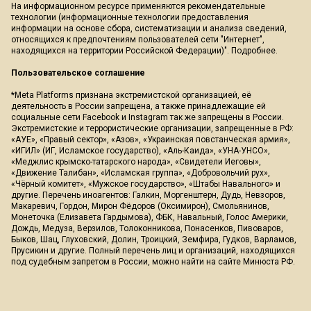
На информационном ресурсе применяются рекомендательные
технологии (информационные технологии предоставления
информации на основе сбора, систематизации и анализа сведений,
относящихся к предпочтениям пользователей сети "Интернет",
находящихся на территории Российской Федерации)".
Подробнее
.
Пользовательское соглашение
*Meta Platforms признана экстремистской организацией, её
деятельность в России запрещена, а также принадлежащие ей
социальные сети Facebook и Instagram так же запрещены в России.
Экстремистские и террористические организации, запрещенные в РФ:
«АУЕ», «Правый сектор», «Азов», «Украинская повстанческая армия»,
«ИГИЛ» (ИГ, Исламское государство), «Аль-Каида», «УНА-УНСО»,
«Меджлис крымско-татарского народа», «Свидетели Иеговы»,
«Движение Талибан», «Исламская группа», «Добровольчий рух»,
«Чёрный комитет», «Мужское государство», «Штабы Навального» и
другие. Перечень иноагентов: Галкин, Моргенштерн, Дудь, Невзоров,
Макаревич, Гордон, Мирон Фёдоров (Оксимирон), Смольянинов,
Монеточка (Елизавета Гардымова), ФБК, Навальный, Голос Америки,
Дождь, Медуза, Верзилов, Толоконникова, Понасенков, Пивоваров,
Быков, Шац, Глуховский, Долин, Троицкий, Земфира, Гудков, Варламов,
Прусикин и другие. Полный перечень лиц и организаций, находящихся
под судебным запретом в России, можно найти на сайте Минюста РФ.