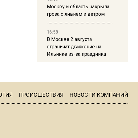
Москву и область накрыла
гроза с ливнем и ветром
16:58
В Москве 2 августа
ограничат движение на
Ильинке из-за праздника
15:33
Россиянам объяснили,
можно ли пользоваться
Telegram после обвинений
ОГИЯ
ПРОИСШЕСТВИЯ
НОВОСТИ КОМПАНИЙ
против Дурова
22:24
На Москву обрушится до 17
литров дождя на