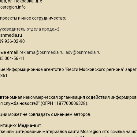
ва, ул. Покровка, д. 5
sregion.info
проекты и иное сотрудничество:
уководитель отдела продаж)
osnmedia.ru
09 936-02-90
ые email:
reklama@osnmedia.ru
,
adv@osnmedia.ru
95 004-56-11
ие Информационное агентство "Вести Московского региона" зарег
861.
Автономная некоммерческая организация содействия информиро
 служба новостей" (ОГРН 1187700006328).
ции может не совпадать с мнением авторов.
ентацию:
Медиа-кит
ке или цитировании материалов сайта Mosregion.info ссылка на и