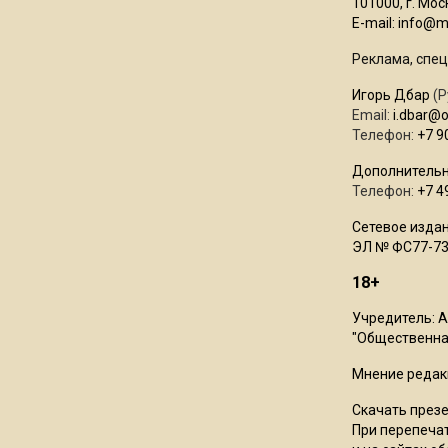
101000, г. Моск
E-mail:
info@mo
Реклама, спец
Игорь Дбар
(Р
Email:
i.dbar@
Телефон:
+7 9
Дополнительн
Телефон:
+7 4
Сетевое издан
ЭЛ № ФС77-73
18+
Учредитель: 
"Общественная
Мнение редак
Скачать през
При перепечат