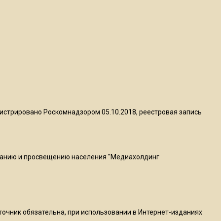
квадратный метр
13:50
Опубликовано видео с
Коломенского хлебозавода:
пиццы валяются на полу
16:53
Роман Терюшков назвал
истрировано Роскомнадзором 05.10.2018, реестровая запись
причину банкротства
«Химок»
ванию и просвещению населения "Медиахолдинг
13:27
В Подмосковье прекратили
гражданство 88 человек и
аннулировали 2600 ВНЖ
сточник обязательна, при использовании в Интернет-изданиях