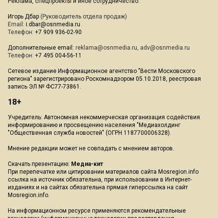
Реклама, спецпроекты и иное сотрудничество:
Игорь Дбар
(Руководитель отдела продаж)
Email:
i.dbar@osnmedia.ru
Телефон:
+7 909 936-02-90
Дополнительные email:
reklama@osnmedia.ru
,
adv@osnmedia.ru
Телефон:
+7 495 004-56-11
Сетевое издание Информационное агентство "Вести Московского
региона" зарегистрировано Роскомнадзором 05.10.2018, реестровая
запись ЭЛ № ФС77-73861.
18+
Учредитель: Автономная некоммерческая организация содействия
информированию и просвещению населения "Медиахолдинг
"Общественная служба новостей" (ОГРН 1187700006328).
Мнение редакции может не совпадать с мнением авторов.
Скачать презентацию:
Медиа-кит
При перепечатке или цитировании материалов сайта Mosregion.info
ссылка на источник обязательна, при использовании в Интернет-
изданиях и на сайтах обязательна прямая гиперссылка на сайт
Mosregion.info.
На информационном ресурсе применяются рекомендательные