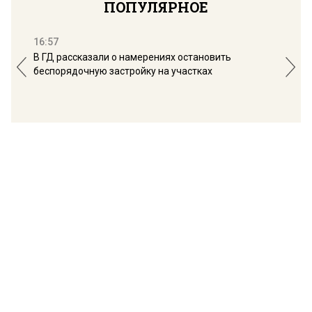
ПОПУЛЯРНОЕ
16:57
13:
В ГД рассказали о намерениях остановить
Соб
беспорядочную застройку на участках
пол