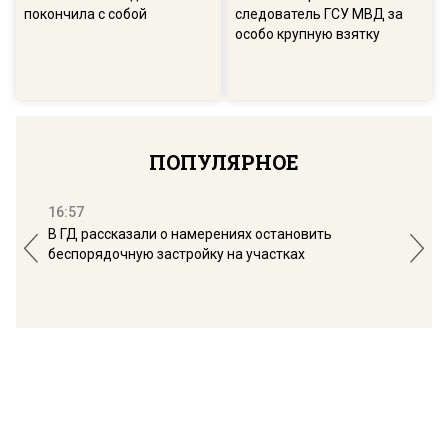
покончила с собой
следователь ГСУ МВД за
особо крупную взятку
ПОПУЛЯРНОЕ
16:57
13:
В ГД рассказали о намерениях остановить
Соб
беспорядочную застройку на участках
пол