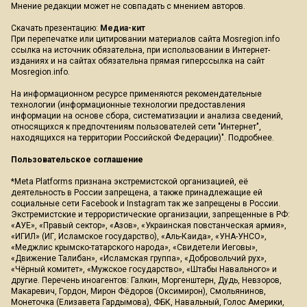
Мнение редакции может не совпадать с мнением авторов.
Скачать презентацию:
Медиа-кит
При перепечатке или цитировании материалов сайта Mosregion.info
ссылка на источник обязательна, при использовании в Интернет-
изданиях и на сайтах обязательна прямая гиперссылка на сайт
Mosregion.info.
На информационном ресурсе применяются рекомендательные
технологии (информационные технологии предоставления
информации на основе сбора, систематизации и анализа сведений,
относящихся к предпочтениям пользователей сети "Интернет",
находящихся на территории Российской Федерации)".
Подробнее
.
Пользовательское соглашение
*Meta Platforms признана экстремистской организацией, её
деятельность в России запрещена, а также принадлежащие ей
социальные сети Facebook и Instagram так же запрещены в России.
Экстремистские и террористические организации, запрещенные в РФ:
«АУЕ», «Правый сектор», «Азов», «Украинская повстанческая армия»,
«ИГИЛ» (ИГ, Исламское государство), «Аль-Каида», «УНА-УНСО»,
«Меджлис крымско-татарского народа», «Свидетели Иеговы»,
«Движение Талибан», «Исламская группа», «Добровольчий рух»,
«Чёрный комитет», «Мужское государство», «Штабы Навального» и
другие. Перечень иноагентов: Галкин, Моргенштерн, Дудь, Невзоров,
Макаревич, Гордон, Мирон Фёдоров (Оксимирон), Смольянинов,
Монеточка (Елизавета Гардымова), ФБК, Навальный, Голос Америки,