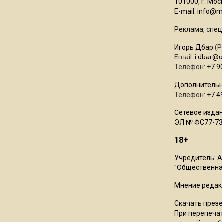
101000, г. Моск
E-mail:
info@mo
Реклама, спец
Игорь Дбар
(Р
Email:
i.dbar@
Телефон:
+7 9
Дополнительн
Телефон:
+7 4
Сетевое издан
ЭЛ № ФС77-73
18+
Учредитель: 
"Общественная
Мнение редак
Скачать през
При перепечат