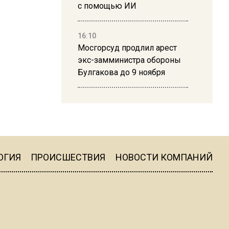
с помощью ИИ
16:10
Мосгорсуд продлил арест
экс-замминистра обороны
Булгакова до 9 ноября
13:50
Дима Билан ответил на
критику концерта в Москве
ОГИЯ
ПРОИСШЕСТВИЯ
НОВОСТИ КОМПАНИЙ
16:19
Москву и область накрыла
гроза с ливнем и ветром
16:58
В Москве 2 августа