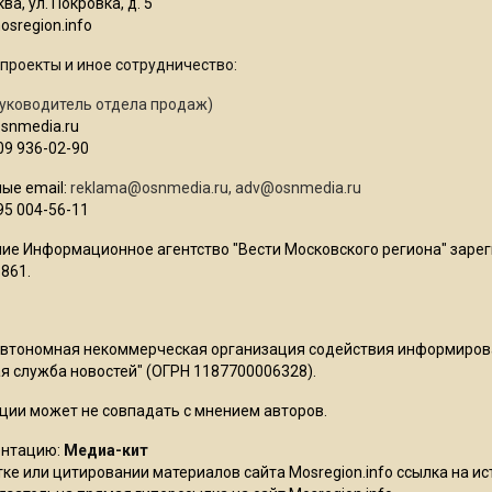
ва, ул. Покровка, д. 5
sregion.info
проекты и иное сотрудничество:
уководитель отдела продаж)
osnmedia.ru
09 936-02-90
ые email:
reklama@osnmedia.ru
,
adv@osnmedia.ru
95 004-56-11
ие Информационное агентство "Вести Московского региона" зарег
861.
Автономная некоммерческая организация содействия информиро
 служба новостей" (ОГРН 1187700006328).
ции может не совпадать с мнением авторов.
ентацию:
Медиа-кит
ке или цитировании материалов сайта Mosregion.info ссылка на и