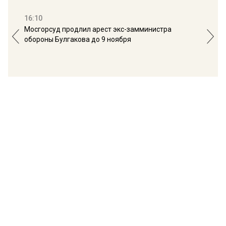
16:10
13:
Мосгорсуд продлил арест экс-замминистра
Дим
обороны Булгакова до 9 ноября