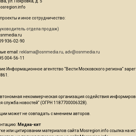
ва, ул. Покровка, д. 5
sregion.info
проекты и иное сотрудничество:
уководитель отдела продаж)
osnmedia.ru
09 936-02-90
ые email:
reklama@osnmedia.ru
,
adv@osnmedia.ru
95 004-56-11
ие Информационное агентство "Вести Московского региона" зарег
861.
Автономная некоммерческая организация содействия информиро
 служба новостей" (ОГРН 1187700006328).
ции может не совпадать с мнением авторов.
ентацию:
Медиа-кит
ке или цитировании материалов сайта Mosregion.info ссылка на и