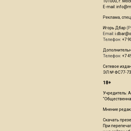
101000, г. Моск
E-mail:
info@mo
Реклама, спец
Игорь Дбар
(Р
Email:
i.dbar@
Телефон:
+7 9
Дополнительн
Телефон:
+7 4
Сетевое издан
ЭЛ № ФС77-73
18+
Учредитель: 
"Общественная
Мнение редак
Скачать през
При перепечат