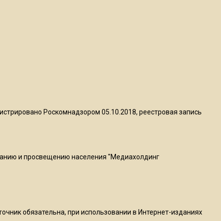
пиццы валяются на полу
16:53
Роман Терюшков назвал
причину банкротства
«Химок»
13:27
В Подмосковье прекратили
истрировано Роскомнадзором 05.10.2018, реестровая запись
гражданство 88 человек и
аннулировали 2600 ВНЖ
ванию и просвещению населения "Медиахолдинг
20:56
Сотрудники хлебозавода в
Балашихе массово
увольняются из-за жары в
цехах
сточник обязательна, при использовании в Интернет-изданиях