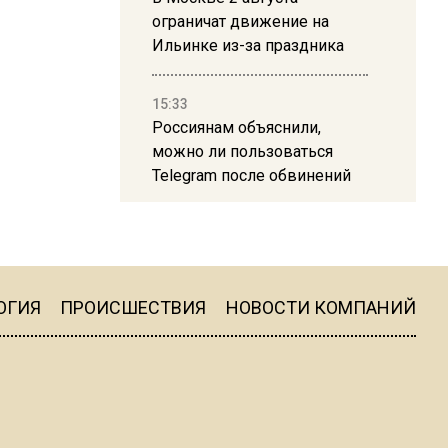
ограничат движение на
Ильинке из-за праздника
15:33
Россиянам объяснили,
можно ли пользоваться
Telegram после обвинений
против Дурова
22:24
На Москву обрушится до 17
литров дождя на
ОГИЯ
ПРОИСШЕСТВИЯ
НОВОСТИ КОМПАНИЙ
квадратный метр
13:50
Опубликовано видео с
Коломенского хлебозавода: