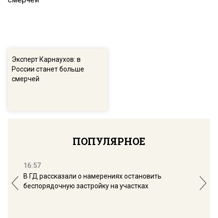
Эксперт Карнаухов: в
России станет больше
смерчей
ПОПУЛЯРНОЕ
16:57
13:
В ГД рассказали о намерениях остановить
Соб
беспорядочную застройку на участках
пол