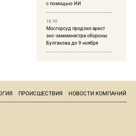
с помощью ИИ
16:10
Мосгорсуд продлил арест
экс-замминистра обороны
Булгакова до 9 ноября
13:50
Дима Билан ответил на
критику концерта в Москве
ОГИЯ
ПРОИСШЕСТВИЯ
НОВОСТИ КОМПАНИЙ
16:19
Москву и область накрыла
гроза с ливнем и ветром
16:58
В Москве 2 августа