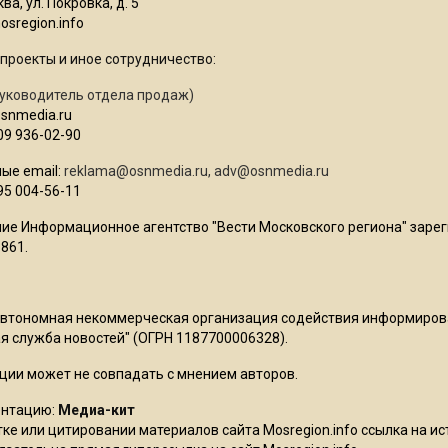
ва, ул. Покровка, д. 5
sregion.info
проекты и иное сотрудничество:
уководитель отдела продаж)
osnmedia.ru
09 936-02-90
ые email:
reklama@osnmedia.ru
,
adv@osnmedia.ru
95 004-56-11
ие Информационное агентство "Вести Московского региона" зарег
861.
Автономная некоммерческая организация содействия информиро
 служба новостей" (ОГРН 1187700006328).
ции может не совпадать с мнением авторов.
ентацию:
Медиа-кит
ке или цитировании материалов сайта Mosregion.info ссылка на и