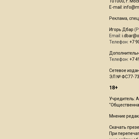
101000, г. Моск
E-mail:
info@mo
Реклама, спец
Игорь Дбар
(Р
Email:
i.dbar@
Телефон:
+7 9
Дополнительн
Телефон:
+7 4
Сетевое издан
ЭЛ № ФС77-73
18+
Учредитель: 
"Общественная
Мнение редак
Скачать през
При перепечат