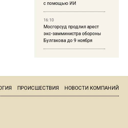
с помощью ИИ
16:10
Мосгорсуд продлил арест
экс-замминистра обороны
Булгакова до 9 ноября
13:50
Дима Билан ответил на
критику концерта в Москве
ОГИЯ
ПРОИСШЕСТВИЯ
НОВОСТИ КОМПАНИЙ
16:19
Москву и область накрыла
гроза с ливнем и ветром
16:58
В Москве 2 августа