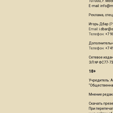
101000, г. Моск
E-mail:
info@mo
Реклама, спец
Игорь Дбар
(Р
Email:
i.dbar@
Телефон:
+7 9
Дополнительн
Телефон:
+7 4
Сетевое издан
ЭЛ № ФС77-73
18+
Учредитель: 
"Общественная
Мнение редак
Скачать през
При перепечат