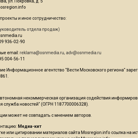
ва, ул. Покровка, д. 5
sregion.info
проекты и иное сотрудничество:
уководитель отдела продаж)
osnmedia.ru
09 936-02-90
ые email:
reklama@osnmedia.ru
,
adv@osnmedia.ru
95 004-56-11
ие Информационное агентство "Вести Московского региона" зарег
861.
Автономная некоммерческая организация содействия информиро
 служба новостей" (ОГРН 1187700006328).
ции может не совпадать с мнением авторов.
ентацию:
Медиа-кит
ке или цитировании материалов сайта Mosregion.info ссылка на и