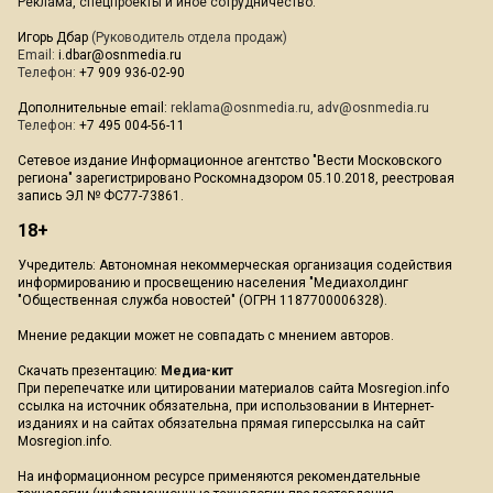
Реклама, спецпроекты и иное сотрудничество:
Игорь Дбар
(Руководитель отдела продаж)
Email:
i.dbar@osnmedia.ru
Телефон:
+7 909 936-02-90
Дополнительные email:
reklama@osnmedia.ru
,
adv@osnmedia.ru
Телефон:
+7 495 004-56-11
Сетевое издание Информационное агентство "Вести Московского
региона" зарегистрировано Роскомнадзором 05.10.2018, реестровая
запись ЭЛ № ФС77-73861.
18+
Учредитель: Автономная некоммерческая организация содействия
информированию и просвещению населения "Медиахолдинг
"Общественная служба новостей" (ОГРН 1187700006328).
Мнение редакции может не совпадать с мнением авторов.
Скачать презентацию:
Медиа-кит
При перепечатке или цитировании материалов сайта Mosregion.info
ссылка на источник обязательна, при использовании в Интернет-
изданиях и на сайтах обязательна прямая гиперссылка на сайт
Mosregion.info.
На информационном ресурсе применяются рекомендательные