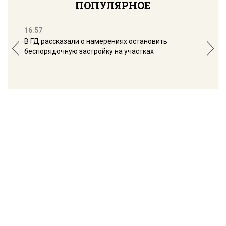
ПОПУЛЯРНОЕ
16:57
13:
В ГД рассказали о намерениях остановить
Соб
беспорядочную застройку на участках
пол