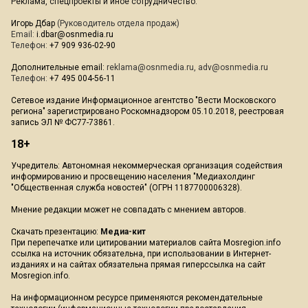
Реклама, спецпроекты и иное сотрудничество:
Игорь Дбар
(Руководитель отдела продаж)
Email:
i.dbar@osnmedia.ru
Телефон:
+7 909 936-02-90
Дополнительные email:
reklama@osnmedia.ru
,
adv@osnmedia.ru
Телефон:
+7 495 004-56-11
Сетевое издание Информационное агентство "Вести Московского
региона" зарегистрировано Роскомнадзором 05.10.2018, реестровая
запись ЭЛ № ФС77-73861.
18+
Учредитель: Автономная некоммерческая организация содействия
информированию и просвещению населения "Медиахолдинг
"Общественная служба новостей" (ОГРН 1187700006328).
Мнение редакции может не совпадать с мнением авторов.
Скачать презентацию:
Медиа-кит
При перепечатке или цитировании материалов сайта Mosregion.info
ссылка на источник обязательна, при использовании в Интернет-
изданиях и на сайтах обязательна прямая гиперссылка на сайт
Mosregion.info.
На информационном ресурсе применяются рекомендательные