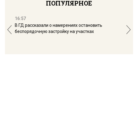
ПОПУЛЯРНОЕ
16:57
13:
В ГД рассказали о намерениях остановить
Соб
беспорядочную застройку на участках
пол