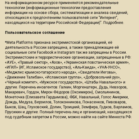
На информационном ресурсе применяются рекомендательные
технологии (информационные технологии предоставления
информации на основе сбора, систематизации и анализа сведений,
относящихся к предпочтениям пользователей сети "Интернет",
находящихся на территории Российской Федерации)".
Подробнее
.
Пользовательское соглашение
*Meta Platforms признана экстремистской организацией, её
деятельность в России запрещена, а также принадлежащие ей
социальные сети Facebook и Instagram так же запрещены в России.
Экстремистские и террористические организации, запрещенные в РФ:
«АУЕ», «Правый сектор», «Азов», «Украинская повстанческая армия»,
«ИГИЛ» (ИГ, Исламское государство), «Аль-Каида», «УНА-УНСО»,
«Меджлис крымско-татарского народа», «Свидетели Иеговы»,
«Движение Талибан», «Исламская группа», «Добровольчий рух»,
«Чёрный комитет», «Мужское государство», «Штабы Навального» и
другие. Перечень иноагентов: Галкин, Моргенштерн, Дудь, Невзоров,
Макаревич, Гордон, Мирон Фёдоров (Оксимирон), Смольянинов,
Монеточка (Елизавета Гардымова), ФБК, Навальный, Голос Америки,
Дождь, Медуза, Верзилов, Толоконникова, Понасенков, Пивоваров,
Быков, Шац, Глуховский, Долин, Троицкий, Земфира, Гудков, Варламов,
Прусикин и другие. Полный перечень лиц и организаций, находящихся
под судебным запретом в России, можно найти на сайте Минюста РФ.