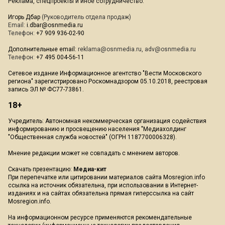
Реклама, спецпроекты и иное сотрудничество:
Игорь Дбар
(Руководитель отдела продаж)
Email:
i.dbar@osnmedia.ru
Телефон:
+7 909 936-02-90
Дополнительные email:
reklama@osnmedia.ru
,
adv@osnmedia.ru
Телефон:
+7 495 004-56-11
Сетевое издание Информационное агентство "Вести Московского
региона" зарегистрировано Роскомнадзором 05.10.2018, реестровая
запись ЭЛ № ФС77-73861.
18+
Учредитель: Автономная некоммерческая организация содействия
информированию и просвещению населения "Медиахолдинг
"Общественная служба новостей" (ОГРН 1187700006328).
Мнение редакции может не совпадать с мнением авторов.
Скачать презентацию:
Медиа-кит
При перепечатке или цитировании материалов сайта Mosregion.info
ссылка на источник обязательна, при использовании в Интернет-
изданиях и на сайтах обязательна прямая гиперссылка на сайт
Mosregion.info.
На информационном ресурсе применяются рекомендательные