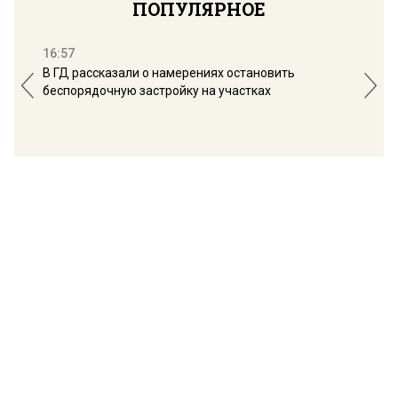
ПОПУЛЯРНОЕ
16:57
13:
В ГД рассказали о намерениях остановить
Соб
беспорядочную застройку на участках
пол