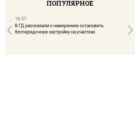
ПОПУЛЯРНОЕ
16:57
13:
В ГД рассказали о намерениях остановить
Соб
беспорядочную застройку на участках
пол