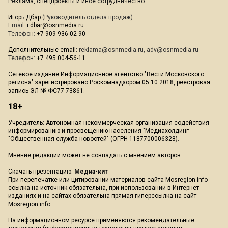
Реклама, спецпроекты и иное сотрудничество:
Игорь Дбар
(Руководитель отдела продаж)
Email:
i.dbar@osnmedia.ru
Телефон:
+7 909 936-02-90
Дополнительные email:
reklama@osnmedia.ru
,
adv@osnmedia.ru
Телефон:
+7 495 004-56-11
Сетевое издание Информационное агентство "Вести Московского
региона" зарегистрировано Роскомнадзором 05.10.2018, реестровая
запись ЭЛ № ФС77-73861.
18+
Учредитель: Автономная некоммерческая организация содействия
информированию и просвещению населения "Медиахолдинг
"Общественная служба новостей" (ОГРН 1187700006328).
Мнение редакции может не совпадать с мнением авторов.
Скачать презентацию:
Медиа-кит
При перепечатке или цитировании материалов сайта Mosregion.info
ссылка на источник обязательна, при использовании в Интернет-
изданиях и на сайтах обязательна прямая гиперссылка на сайт
Mosregion.info.
На информационном ресурсе применяются рекомендательные