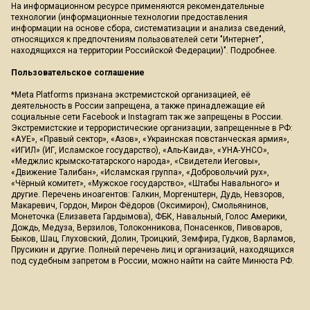
На информационном ресурсе применяются рекомендательные
технологии (информационные технологии предоставления
информации на основе сбора, систематизации и анализа сведений,
относящихся к предпочтениям пользователей сети "Интернет",
находящихся на территории Российской Федерации)".
Подробнее
.
Пользовательское соглашение
*Meta Platforms признана экстремистской организацией, её
деятельность в России запрещена, а также принадлежащие ей
социальные сети Facebook и Instagram так же запрещены в России.
Экстремистские и террористические организации, запрещенные в РФ:
«АУЕ», «Правый сектор», «Азов», «Украинская повстанческая армия»,
«ИГИЛ» (ИГ, Исламское государство), «Аль-Каида», «УНА-УНСО»,
«Меджлис крымско-татарского народа», «Свидетели Иеговы»,
«Движение Талибан», «Исламская группа», «Добровольчий рух»,
«Чёрный комитет», «Мужское государство», «Штабы Навального» и
другие. Перечень иноагентов: Галкин, Моргенштерн, Дудь, Невзоров,
Макаревич, Гордон, Мирон Фёдоров (Оксимирон), Смольянинов,
Монеточка (Елизавета Гардымова), ФБК, Навальный, Голос Америки,
Дождь, Медуза, Верзилов, Толоконникова, Понасенков, Пивоваров,
Быков, Шац, Глуховский, Долин, Троицкий, Земфира, Гудков, Варламов,
Прусикин и другие. Полный перечень лиц и организаций, находящихся
под судебным запретом в России, можно найти на сайте Минюста РФ.