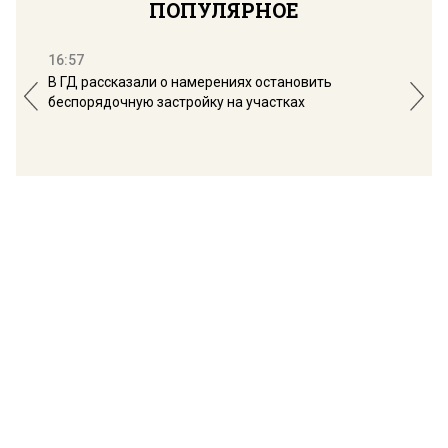
ПОПУЛЯРНОЕ
16:57
13:
В ГД рассказали о намерениях остановить
Соб
беспорядочную застройку на участках
пол