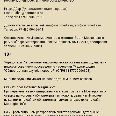
Реклама, спецпроекты и иное сотрудничество:
Игорь Дбар
(Руководитель отдела продаж)
Email:
i.dbar@osnmedia.ru
Телефон:
+7 909 936-02-90
Дополнительные email:
reklama@osnmedia.ru
,
adv@osnmedia.ru
Телефон:
+7 495 004-56-11
Сетевое издание Информационное агентство "Вести Московского
региона" зарегистрировано Роскомнадзором 05.10.2018, реестровая
запись ЭЛ № ФС77-73861.
18+
Учредитель: Автономная некоммерческая организация содействия
информированию и просвещению населения "Медиахолдинг
"Общественная служба новостей" (ОГРН 1187700006328).
Мнение редакции может не совпадать с мнением авторов.
Скачать презентацию:
Медиа-кит
При перепечатке или цитировании материалов сайта Mosregion.info
ссылка на источник обязательна, при использовании в Интернет-
изданиях и на сайтах обязательна прямая гиперссылка на сайт
Mosregion.info.
На информационном ресурсе применяются рекомендательные