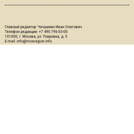
Главный редактор: Чечушкин Иван Олегович.
Телефон редакции: +7 495 795-53-05
101000, г. Москва, ул. Покровка, д. 5
E-mail:
info@mosregion.info
Реклама, спецпроекты и иное сотрудничество:
Игорь Дбар
(Руководитель отдела продаж)
Email:
i.dbar@osnmedia.ru
Телефон:
+7 909 936-02-90
Дополнительные email:
reklama@osnmedia.ru
,
adv@osnmedia.ru
Телефон:
+7 495 004-56-11
Сетевое издание Информационное агентство "Вести Московского
региона" зарегистрировано Роскомнадзором 05.10.2018, реестровая
запись ЭЛ № ФС77-73861.
18+
Учредитель: Автономная некоммерческая организация содействия
информированию и просвещению населения "Медиахолдинг
"Общественная служба новостей" (ОГРН 1187700006328).