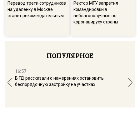
Перевод трети сотрудников
Ректор МГУ запретил
на удаленку в Москве
командировки в
станет рекомендательным
неблагополучные по
коронавирусу страны
ПОПУЛЯРНОЕ
16:57
13:
В ГД рассказали о намерениях остановить
Соб
беспорядочную застройку на участках
пол