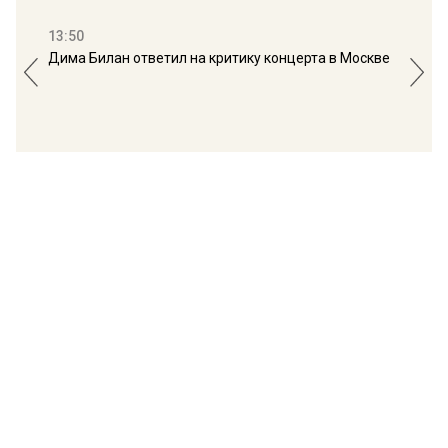
13:50
16:
Дима Билан ответил на критику концерта в Москве
Мос