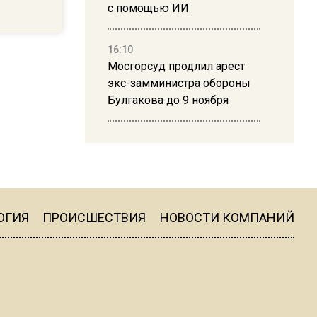
с помощью ИИ
16:10
Мосгорсуд продлил арест
экс-замминистра обороны
Булгакова до 9 ноября
13:50
Дима Билан ответил на
критику концерта в Москве
ОГИЯ
ПРОИСШЕСТВИЯ
НОВОСТИ КОМПАНИЙ
16:19
Москву и область накрыла
гроза с ливнем и ветром
16:58
В Москве 2 августа