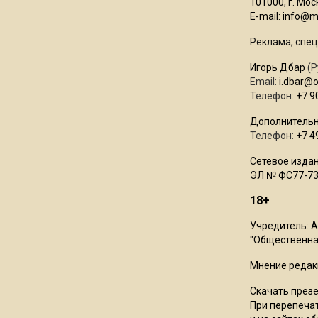
101000, г. Моск
E-mail:
info@mo
Реклама, спец
Игорь Дбар
(Р
Email:
i.dbar@
Телефон:
+7 9
Дополнительн
Телефон:
+7 4
Сетевое издан
ЭЛ № ФС77-73
18+
Учредитель: 
"Общественная
Мнение редак
Скачать през
При перепечат