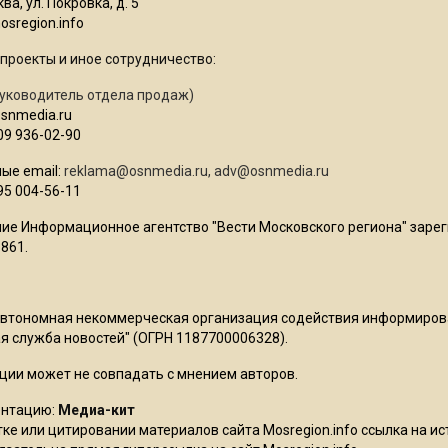
ва, ул. Покровка, д. 5
sregion.info
проекты и иное сотрудничество:
уководитель отдела продаж)
osnmedia.ru
09 936-02-90
ые email:
reklama@osnmedia.ru
,
adv@osnmedia.ru
95 004-56-11
ие Информационное агентство "Вести Московского региона" зарег
861.
Автономная некоммерческая организация содействия информиро
 служба новостей" (ОГРН 1187700006328).
ции может не совпадать с мнением авторов.
ентацию:
Медиа-кит
ке или цитировании материалов сайта Mosregion.info ссылка на и