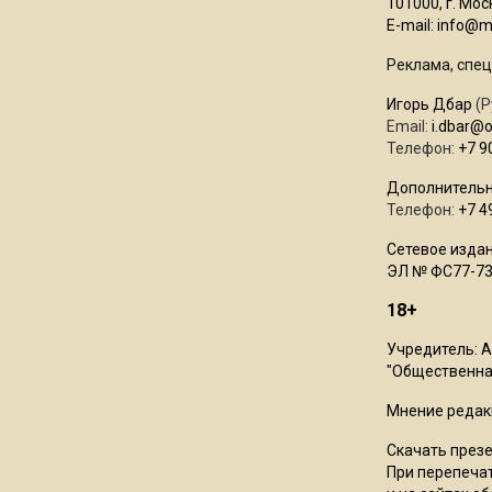
101000, г. Моск
E-mail:
info@mo
Реклама, спец
Игорь Дбар
(Р
Email:
i.dbar@
Телефон:
+7 9
Дополнительн
Телефон:
+7 4
Сетевое издан
ЭЛ № ФС77-73
18+
Учредитель: 
"Общественная
Мнение редак
Скачать през
При перепечат