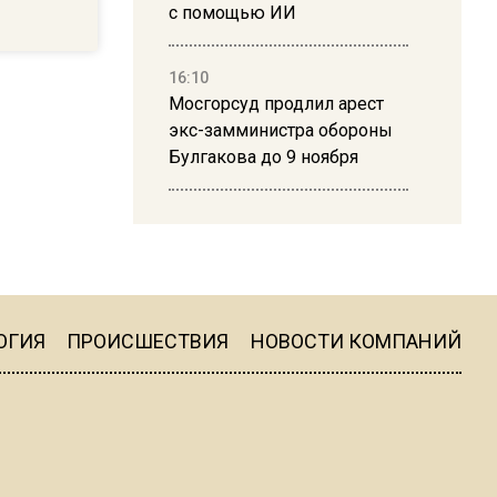
с помощью ИИ
16:10
Мосгорсуд продлил арест
экс-замминистра обороны
Булгакова до 9 ноября
13:50
Дима Билан ответил на
критику концерта в Москве
ОГИЯ
ПРОИСШЕСТВИЯ
НОВОСТИ КОМПАНИЙ
16:19
Москву и область накрыла
гроза с ливнем и ветром
16:58
В Москве 2 августа