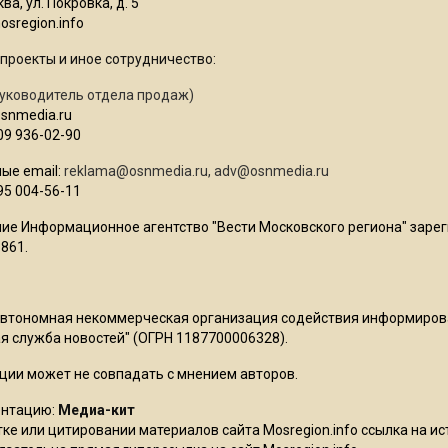
ва, ул. Покровка, д. 5
sregion.info
проекты и иное сотрудничество:
уководитель отдела продаж)
osnmedia.ru
09 936-02-90
ые email:
reklama@osnmedia.ru
,
adv@osnmedia.ru
95 004-56-11
ие Информационное агентство "Вести Московского региона" зарег
861.
Автономная некоммерческая организация содействия информиро
 служба новостей" (ОГРН 1187700006328).
ции может не совпадать с мнением авторов.
ентацию:
Медиа-кит
ке или цитировании материалов сайта Mosregion.info ссылка на и