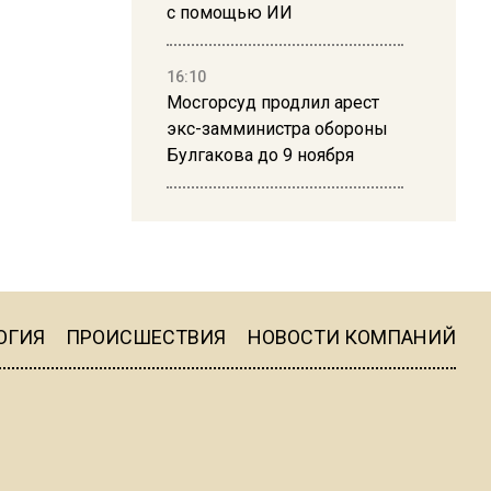
с помощью ИИ
16:10
Мосгорсуд продлил арест
экс-замминистра обороны
Булгакова до 9 ноября
13:50
Дима Билан ответил на
критику концерта в Москве
ОГИЯ
ПРОИСШЕСТВИЯ
НОВОСТИ КОМПАНИЙ
16:19
Москву и область накрыла
гроза с ливнем и ветром
16:58
В Москве 2 августа