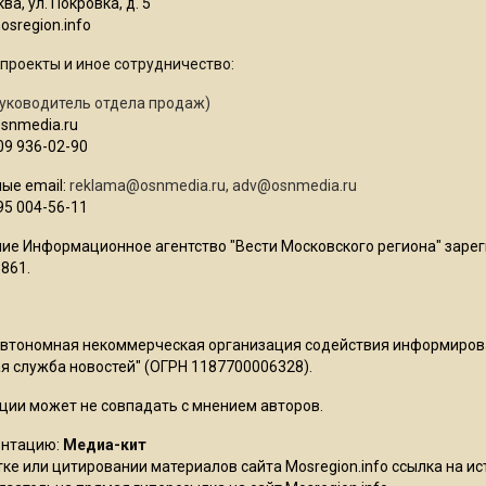
ва, ул. Покровка, д. 5
sregion.info
проекты и иное сотрудничество:
уководитель отдела продаж)
osnmedia.ru
09 936-02-90
ые email:
reklama@osnmedia.ru
,
adv@osnmedia.ru
95 004-56-11
ие Информационное агентство "Вести Московского региона" зарег
861.
Автономная некоммерческая организация содействия информиро
 служба новостей" (ОГРН 1187700006328).
ции может не совпадать с мнением авторов.
ентацию:
Медиа-кит
ке или цитировании материалов сайта Mosregion.info ссылка на и