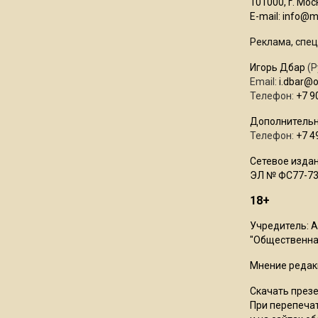
101000, г. Моск
E-mail:
info@mo
Реклама, спец
Игорь Дбар
(Р
Email:
i.dbar@
Телефон:
+7 9
Дополнительн
Телефон:
+7 4
Сетевое издан
ЭЛ № ФС77-73
18+
Учредитель: 
"Общественная
Мнение редак
Скачать през
При перепечат