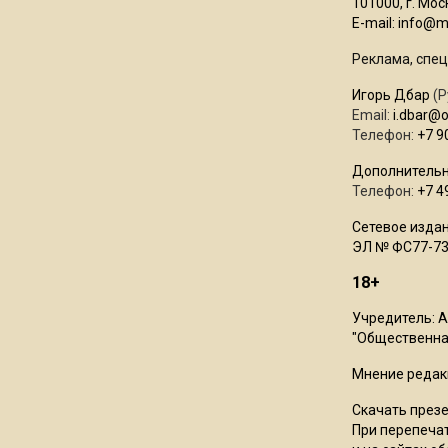
101000, г. Моск
E-mail:
info@mo
Реклама, спец
Игорь Дбар
(Р
Email:
i.dbar@
Телефон:
+7 9
Дополнительн
Телефон:
+7 4
Сетевое издан
ЭЛ № ФС77-73
18+
Учредитель: 
"Общественная
Мнение редак
Скачать през
При перепечат