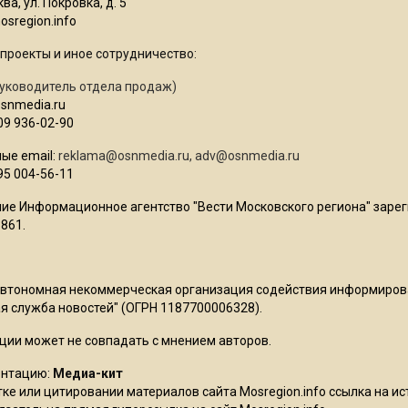
ва, ул. Покровка, д. 5
sregion.info
проекты и иное сотрудничество:
уководитель отдела продаж)
osnmedia.ru
09 936-02-90
ые email:
reklama@osnmedia.ru
,
adv@osnmedia.ru
95 004-56-11
ие Информационное агентство "Вести Московского региона" зарег
861.
Автономная некоммерческая организация содействия информиро
 служба новостей" (ОГРН 1187700006328).
ции может не совпадать с мнением авторов.
ентацию:
Медиа-кит
ке или цитировании материалов сайта Mosregion.info ссылка на и