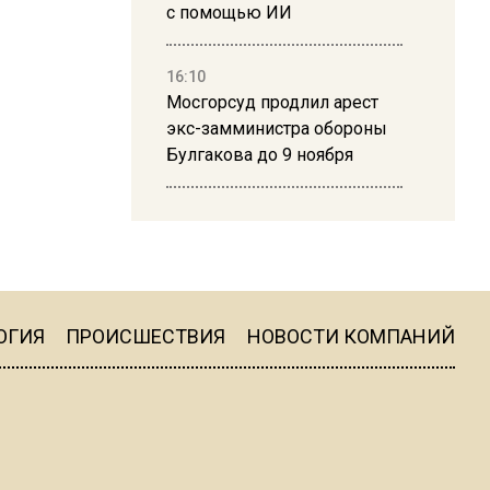
с помощью ИИ
16:10
Мосгорсуд продлил арест
экс-замминистра обороны
Булгакова до 9 ноября
13:50
Дима Билан ответил на
критику концерта в Москве
ОГИЯ
ПРОИСШЕСТВИЯ
НОВОСТИ КОМПАНИЙ
16:19
Москву и область накрыла
гроза с ливнем и ветром
16:58
В Москве 2 августа