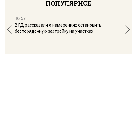
ПОПУЛЯРНОЕ
16:57
13:
В ГД рассказали о намерениях остановить
Соб
беспорядочную застройку на участках
пол