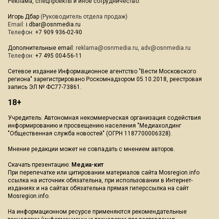
Реклама, спецпроекты и иное сотрудничество:
Игорь Дбар
(Руководитель отдела продаж)
Email:
i.dbar@osnmedia.ru
Телефон:
+7 909 936-02-90
Дополнительные email:
reklama@osnmedia.ru
,
adv@osnmedia.ru
Телефон:
+7 495 004-56-11
Сетевое издание Информационное агентство "Вести Московского
региона" зарегистрировано Роскомнадзором 05.10.2018, реестровая
запись ЭЛ № ФС77-73861.
18+
Учредитель: Автономная некоммерческая организация содействия
информированию и просвещению населения "Медиахолдинг
"Общественная служба новостей" (ОГРН 1187700006328).
Мнение редакции может не совпадать с мнением авторов.
Скачать презентацию:
Медиа-кит
При перепечатке или цитировании материалов сайта Mosregion.info
ссылка на источник обязательна, при использовании в Интернет-
изданиях и на сайтах обязательна прямая гиперссылка на сайт
Mosregion.info.
На информационном ресурсе применяются рекомендательные