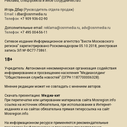
Реклама, спецпроекты и иное сотрудничество:
Игорь Дбар
(Руководитель отдела продаж)
Email:
i.dbar@osnmedia.ru
Телефон:
+7 909 936-02-90
Дополнительные email:
reklama@osnmedia.ru
,
adv@osnmedia.ru
Телефон:
+7 495 004-56-11
Сетевое издание Информационное агентство "Вести Московского
региона" зарегистрировано Роскомнадзором 05.10.2018, реестровая
запись ЭЛ № ФС77-73861.
18+
Учредитель: Автономная некоммерческая организация содействия
информированию и просвещению населения "Медиахолдинг
"Общественная служба новостей" (ОГРН 1187700006328).
Мнение редакции может не совпадать с мнением авторов.
Скачать презентацию:
Медиа-кит
При перепечатке или цитировании материалов сайта Mosregion.info
ссылка на источник обязательна, при использовании в Интернет-
изданиях и на сайтах обязательна прямая гиперссылка на сайт
Mosregion.info.
На информационном ресурсе применяются рекомендательные