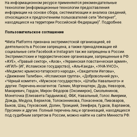
На информационном ресурсе применяются рекомендательные
технологии (информационные технологии предоставления
информации на основе сбора, систематизации и анализа сведений,
относящихся к предпочтениям пользователей сети "Интернет",
находящихся на территории Российской Федерации)".
Подробнее
.
Пользовательское соглашение
*Meta Platforms признана экстремистской организацией, её
деятельность в России запрещена, а также принадлежащие ей
социальные сети Facebook и Instagram так же запрещены в России.
Экстремистские и террористические организации, запрещенные в РФ:
«АУЕ», «Правый сектор», «Азов», «Украинская повстанческая армия»,
«ИГИЛ» (ИГ, Исламское государство), «Аль-Каида», «УНА-УНСО»,
«Меджлис крымско-татарского народа», «Свидетели Иеговы»,
«Движение Талибан», «Исламская группа», «Добровольчий рух»,
«Чёрный комитет», «Мужское государство», «Штабы Навального» и
другие. Перечень иноагентов: Галкин, Моргенштерн, Дудь, Невзоров,
Макаревич, Гордон, Мирон Фёдоров (Оксимирон), Смольянинов,
Монеточка (Елизавета Гардымова), ФБК, Навальный, Голос Америки,
Дождь, Медуза, Верзилов, Толоконникова, Понасенков, Пивоваров,
Быков, Шац, Глуховский, Долин, Троицкий, Земфира, Гудков, Варламов,
Прусикин и другие. Полный перечень лиц и организаций, находящихся
под судебным запретом в России, можно найти на сайте Минюста РФ.