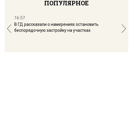
ПОПУЛЯРНОЕ
16:57
13:
В ГД рассказали о намерениях остановить
Соб
беспорядочную застройку на участках
пол