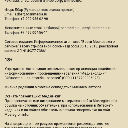
Реклама, спецпроекты и иное сотрудничество:
Игорь Дбар
(Руководитель отдела продаж)
Email:
i.dbar@osnmedia.ru
Телефон:
+7 909 936-02-90
Дополнительные email:
reklama@osnmedia.ru
,
adv@osnmedia.ru
Телефон:
+7 495 004-56-11
Сетевое издание Информационное агентство "Вести Московского
региона" зарегистрировано Роскомнадзором 05.10.2018, реестровая
запись ЭЛ № ФС77-73861.
18+
Учредитель: Автономная некоммерческая организация содействия
информированию и просвещению населения "Медиахолдинг
"Общественная служба новостей" (ОГРН 1187700006328).
Мнение редакции может не совпадать с мнением авторов.
Скачать презентацию:
Медиа-кит
При перепечатке или цитировании материалов сайта Mosregion.info
ссылка на источник обязательна, при использовании в Интернет-
изданиях и на сайтах обязательна прямая гиперссылка на сайт
Mosregion.info.
На информационном ресурсе применяются рекомендательные