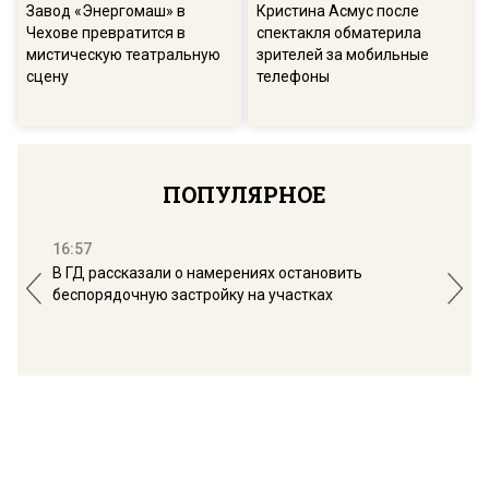
Завод «Энергомаш» в
Кристина Асмус после
Чехове превратится в
спектакля обматерила
мистическую театральную
зрителей за мобильные
сцену
телефоны
ПОПУЛЯРНОЕ
16:57
13:
В ГД рассказали о намерениях остановить
Соб
беспорядочную застройку на участках
пол