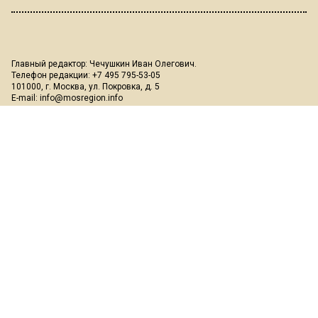
Главный редактор: Чечушкин Иван Олегович.
Телефон редакции: +7 495 795-53-05
101000, г. Москва, ул. Покровка, д. 5
E-mail:
info@mosregion.info
Реклама, спецпроекты и иное сотрудничество:
Игорь Дбар
(Руководитель отдела продаж)
Email:
i.dbar@osnmedia.ru
Телефон:
+7 909 936-02-90
Дополнительные email:
reklama@osnmedia.ru
,
adv@osnmedia.ru
Телефон:
+7 495 004-56-11
Сетевое издание Информационное агентство "Вести Московского
региона" зарегистрировано Роскомнадзором 05.10.2018, реестровая
запись ЭЛ № ФС77-73861.
18+
Учредитель: Автономная некоммерческая организация содействия
информированию и просвещению населения "Медиахолдинг
"Общественная служба новостей" (ОГРН 1187700006328).