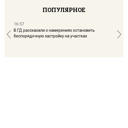
ПОПУЛЯРНОЕ
16:57
13:
В ГД рассказали о намерениях остановить
Соб
беспорядочную застройку на участках
пол