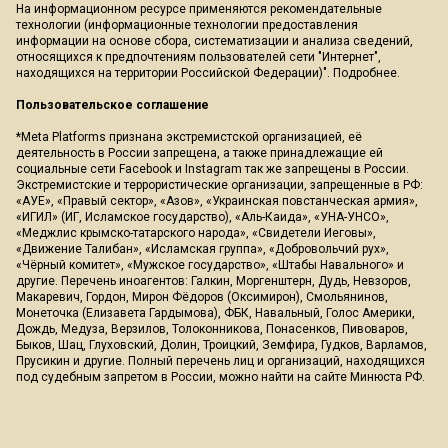
На информационном ресурсе применяются рекомендательные
технологии (информационные технологии предоставления
информации на основе сбора, систематизации и анализа сведений,
относящихся к предпочтениям пользователей сети "Интернет",
находящихся на территории Российской Федерации)".
Подробнее
.
Пользовательское соглашение
*Meta Platforms признана экстремистской организацией, её
деятельность в России запрещена, а также принадлежащие ей
социальные сети Facebook и Instagram так же запрещены в России.
Экстремистские и террористические организации, запрещенные в РФ:
«АУЕ», «Правый сектор», «Азов», «Украинская повстанческая армия»,
«ИГИЛ» (ИГ, Исламское государство), «Аль-Каида», «УНА-УНСО»,
«Меджлис крымско-татарского народа», «Свидетели Иеговы»,
«Движение Талибан», «Исламская группа», «Добровольчий рух»,
«Чёрный комитет», «Мужское государство», «Штабы Навального» и
другие. Перечень иноагентов: Галкин, Моргенштерн, Дудь, Невзоров,
Макаревич, Гордон, Мирон Фёдоров (Оксимирон), Смольянинов,
Монеточка (Елизавета Гардымова), ФБК, Навальный, Голос Америки,
Дождь, Медуза, Верзилов, Толоконникова, Понасенков, Пивоваров,
Быков, Шац, Глуховский, Долин, Троицкий, Земфира, Гудков, Варламов,
Прусикин и другие. Полный перечень лиц и организаций, находящихся
под судебным запретом в России, можно найти на сайте Минюста РФ.