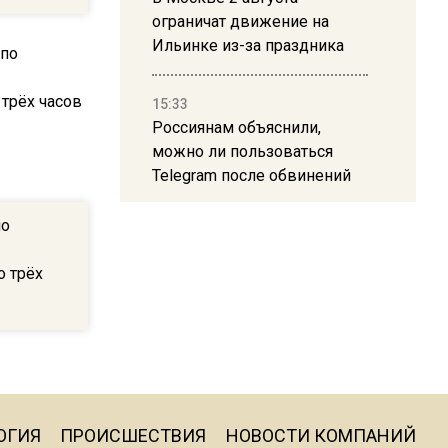
ограничат движение на
Ильинке из-за праздника
15:33
Россиянам объяснили,
можно ли пользоваться
Telegram после обвинений
против Дурова
по
22:24
о трёх
На Москву обрушится до 17
литров дождя на
квадратный метр
13:50
Опубликовано видео с
ОГИЯ
ПРОИСШЕСТВИЯ
НОВОСТИ КОМПАНИЙ
Коломенского хлебозавода: