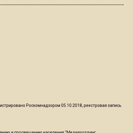
пиццы валяются на полу
16:53
Роман Терюшков назвал
причину банкротства
«Химок»
13:27
В Подмосковье прекратили
гражданство 88 человек и
аннулировали 2600 ВНЖ
20:56
Сотрудники хлебозавода в
истрировано Роскомнадзором 05.10.2018, реестровая запись
Балашихе массово
увольняются из-за жары в
цехах
ванию и просвещению населения "Медиахолдинг