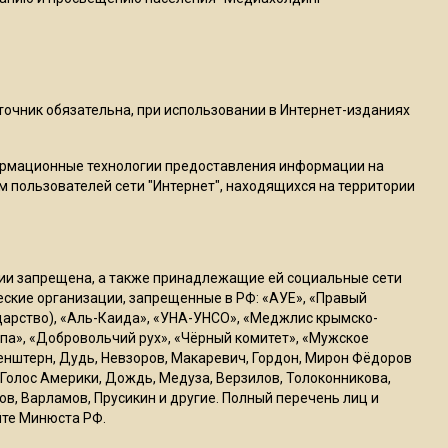
22:07
Резкое похолодание с
грозами придет в
Подмосковье 21 июля
сточник обязательна, при использовании в Интернет-изданиях
ормационные технологии предоставления информации на
18:05
м пользователей сети "Интернет", находящихся на территории
Юрист Машаров объяснил,
как МРОТ влияет на
будущие пенсии
ссии запрещена, а также принадлежащие ей социальные сети
17:12
ческие организации, запрещенные в РФ: «АУЕ», «Правый
ударство), «Аль-Каида», «УНА-УНСО», «Меджлис крымско-
МЧС предупредило об
па», «Добровольчий рух», «Чёрный комитет», «Мужское
опасности купания при
генштерн, Дудь, Невзоров, Макаревич, Гордон, Мирон Фёдоров
перепаде температуры в 10
Голос Америки, Дождь, Медуза, Верзилов, Толоконникова,
градусов
ов, Варламов, Прусикин и другие. Полный перечень лиц и
йте Минюста РФ.