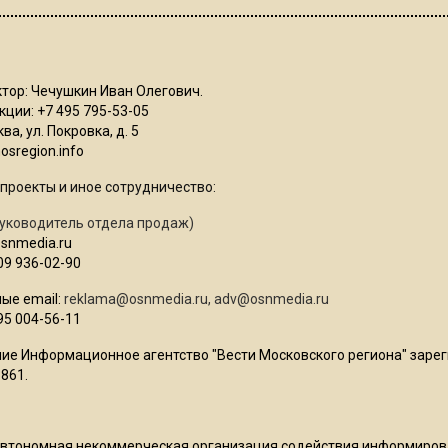
тор: Чечушкин Иван Олегович.
ции: +7 495 795-53-05
ва, ул. Покровка, д. 5
sregion.info
проекты и иное сотрудничество:
уководитель отдела продаж)
osnmedia.ru
09 936-02-90
ые email:
reklama@osnmedia.ru
,
adv@osnmedia.ru
95 004-56-11
ие Информационное агентство "Вести Московского региона" зарег
861.
Автономная некоммерческая организация содействия информиро