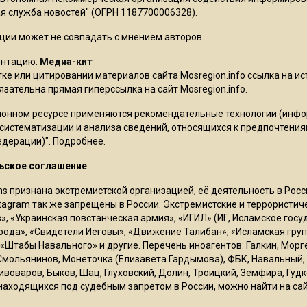
 служба новостей" (ОГРН 1187700006328).
ции может не совпадать с мнением авторов.
ентацию:
Медиа-кит
ке или цитировании материалов сайта Mosregion.info ссылка на и
бязательна прямая гиперссылка на сайт Mosregion.info.
онном ресурсе применяются рекомендательные технологии (инф
 систематизации и анализа сведений, относящихся к предпочтения
едерации)".
Подробнее
.
ьское соглашение
ms признана экстремистской организацией, её деятельность в Ро
stagram так же запрещены в России. Экстремистские и террористи
в», «Украинская повстанческая армия», «ИГИЛ» (ИГ, Исламское гос
рода», «Свидетели Иеговы», «Движение Талибан», «Исламская груп
 «Штабы Навального» и другие. Перечень иноагентов: Галкин, Мор
Смольянинов, Монеточка (Елизавета Гардымова), ФБК, Навальный, 
ивоваров, Быков, Шац, Глуховский, Долин, Троицкий, Земфира, Гудк
находящихся под судебным запретом в России, можно найти на са