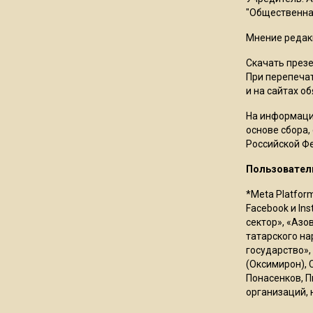
"Общественная
Мнение редак
Скачать през
При перепечат
и на сайтах о
На информаци
основе сбора,
Российской Ф
Пользовател
*Meta Platfor
Facebook и In
сектор», «Азо
татарского на
государство»,
(Оксимирон), 
Понасенков, П
организаций, 