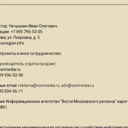
тор: Чечушкин Иван Олегович.
ции: +7 495 795-53-05
ва, ул. Покровка, д. 5
sregion.info
проекты и иное сотрудничество:
уководитель отдела продаж)
osnmedia.ru
09 936-02-90
ые email:
reklama@osnmedia.ru
,
adv@osnmedia.ru
95 004-56-11
ие Информационное агентство "Вести Московского региона" зарег
861.
Автономная некоммерческая организация содействия информиро