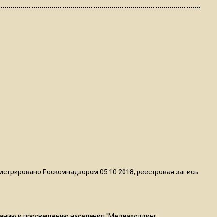
ограничат движение на
Ильинке из-за праздника
15:33
Россиянам объяснили,
можно ли пользоваться
Telegram после обвинений
против Дурова
22:24
На Москву обрушится до 17
литров дождя на
квадратный метр
истрировано Роскомнадзором 05.10.2018, реестровая запись
13:50
Опубликовано видео с
Коломенского хлебозавода:
ванию и просвещению населения "Медиахолдинг