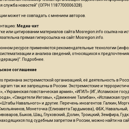
 служба новостей" (ОГРН 1187700006328).
ции может не совпадать с мнением авторов.
ентацию:
Медиа-кит
ке или цитировании материалов сайта Mosregion.info ссылка на и
бязательна прямая гиперссылка на сайт Mosregion.info.
онном ресурсе применяются рекомендательные технологии (инф
 систематизации и анализа сведений, относящихся к предпочтения
едерации)".
Подробнее
.
ьское соглашение
ms признана экстремистской организацией, её деятельность в Ро
stagram так же запрещены в России. Экстремистские и террористи
в», «Украинская повстанческая армия», «ИГИЛ» (ИГ, Исламское гос
рода», «Свидетели Иеговы», «Движение Талибан», «Исламская груп
 «Штабы Навального» и другие. Перечень иноагентов: Галкин, Мор
Смольянинов, Монеточка (Елизавета Гардымова), ФБК, Навальный, 
ивоваров, Быков, Шац, Глуховский, Долин, Троицкий, Земфира, Гудк
находящихся под судебным запретом в России, можно найти на са