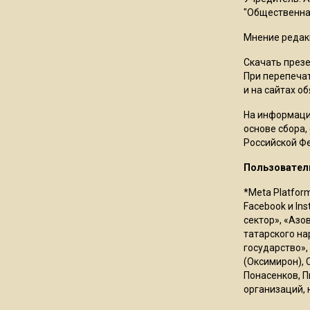
"Общественная
Мнение редак
Скачать през
При перепечат
и на сайтах о
На информаци
основе сбора,
Российской Ф
Пользовател
*Meta Platfor
Facebook и In
сектор», «Азо
татарского на
государство»,
(Оксимирон), 
Понасенков, П
организаций, 