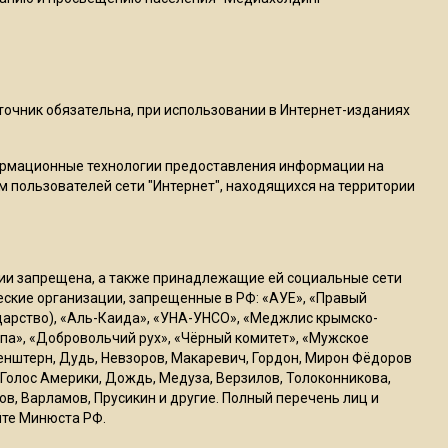
пиццы валяются на полу
16:53
Роман Терюшков назвал
причину банкротства
сточник обязательна, при использовании в Интернет-изданиях
«Химок»
ормационные технологии предоставления информации на
м пользователей сети "Интернет", находящихся на территории
13:27
В Подмосковье прекратили
гражданство 88 человек и
аннулировали 2600 ВНЖ
ссии запрещена, а также принадлежащие ей социальные сети
ческие организации, запрещенные в РФ: «АУЕ», «Правый
ударство), «Аль-Каида», «УНА-УНСО», «Меджлис крымско-
20:56
па», «Добровольчий рух», «Чёрный комитет», «Мужское
Сотрудники хлебозавода в
генштерн, Дудь, Невзоров, Макаревич, Гордон, Мирон Фёдоров
Балашихе массово
Голос Америки, Дождь, Медуза, Верзилов, Толоконникова,
увольняются из-за жары в
ов, Варламов, Прусикин и другие. Полный перечень лиц и
цехах
йте Минюста РФ.