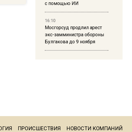
с помощью ИИ
16:10
Мосгорсуд продлил арест
экс-замминистра обороны
Булгакова до 9 ноября
13:50
Дима Билан ответил на
критику концерта в Москве
16:19
Москву и область накрыла
гроза с ливнем и ветром
16:58
ОГИЯ
ПРОИСШЕСТВИЯ
НОВОСТИ КОМПАНИЙ
В Москве 2 августа