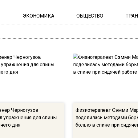
А
ЭКОНОМИКА
ОБЩЕСТВО
ТРА
енер Черногузов
Физиотерапевт Сэмми Ма
л упражнения для спины
поделилась методами бор
очего дня
болью в спине при сидяче