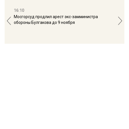
16:10
13:
Мосгорсуд продлил арест экс-замминистра
Дим
обороны Булгакова до 9 ноября