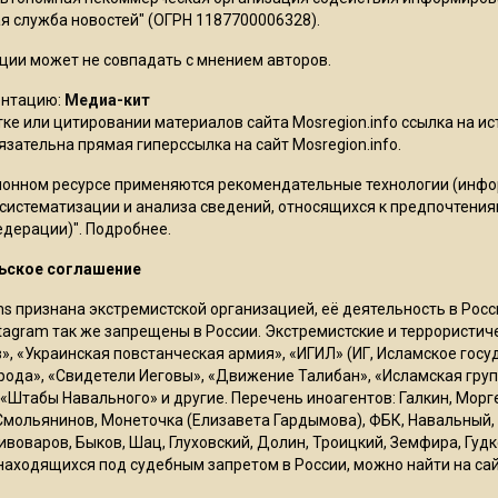
 служба новостей" (ОГРН 1187700006328).
ции может не совпадать с мнением авторов.
ентацию:
Медиа-кит
ке или цитировании материалов сайта Mosregion.info ссылка на и
бязательна прямая гиперссылка на сайт Mosregion.info.
онном ресурсе применяются рекомендательные технологии (инф
 систематизации и анализа сведений, относящихся к предпочтения
едерации)".
Подробнее
.
ьское соглашение
ms признана экстремистской организацией, её деятельность в Ро
stagram так же запрещены в России. Экстремистские и террористи
в», «Украинская повстанческая армия», «ИГИЛ» (ИГ, Исламское гос
рода», «Свидетели Иеговы», «Движение Талибан», «Исламская груп
 «Штабы Навального» и другие. Перечень иноагентов: Галкин, Мор
Смольянинов, Монеточка (Елизавета Гардымова), ФБК, Навальный, 
ивоваров, Быков, Шац, Глуховский, Долин, Троицкий, Земфира, Гудк
находящихся под судебным запретом в России, можно найти на са