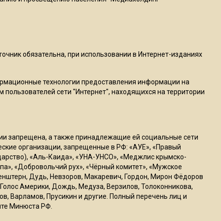
пиццы валяются на полу
16:53
Роман Терюшков назвал
причину банкротства
сточник обязательна, при использовании в Интернет-изданиях
«Химок»
ормационные технологии предоставления информации на
м пользователей сети "Интернет", находящихся на территории
13:27
В Подмосковье прекратили
гражданство 88 человек и
аннулировали 2600 ВНЖ
ссии запрещена, а также принадлежащие ей социальные сети
ческие организации, запрещенные в РФ: «АУЕ», «Правый
ударство), «Аль-Каида», «УНА-УНСО», «Меджлис крымско-
20:56
па», «Добровольчий рух», «Чёрный комитет», «Мужское
Сотрудники хлебозавода в
генштерн, Дудь, Невзоров, Макаревич, Гордон, Мирон Фёдоров
Балашихе массово
Голос Америки, Дождь, Медуза, Верзилов, Толоконникова,
увольняются из-за жары в
ов, Варламов, Прусикин и другие. Полный перечень лиц и
цехах
йте Минюста РФ.