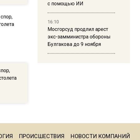
с помощью ИИ
16:10
Мосгорсуд продлил арест
экс-замминистра обороны
Булгакова до 9 ноября
13:50
Дима Билан ответил на
пор,
критику концерта в Москве
столета
16:19
Москву и область накрыла
гроза с ливнем и ветром
16:58
ОГИЯ
ПРОИСШЕСТВИЯ
НОВОСТИ КОМПАНИЙ
В Москве 2 августа