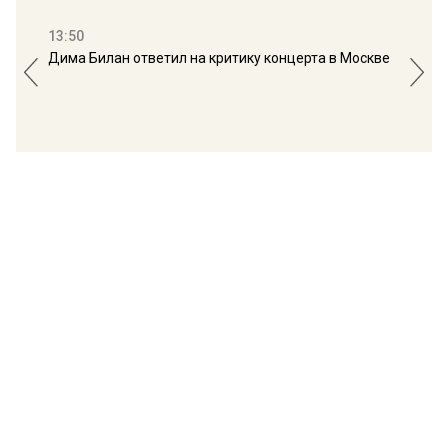
13:50
16:
Дима Билан ответил на критику концерта в Москве
Мос