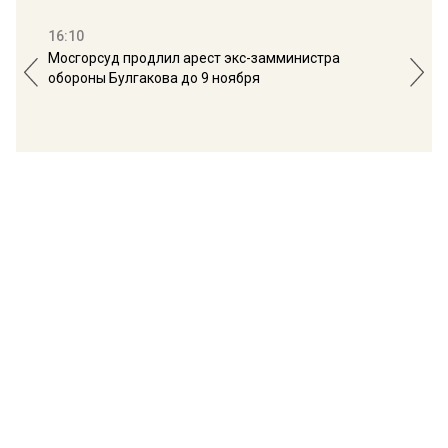
16:10
13:
Мосгорсуд продлил арест экс-замминистра
Дим
обороны Булгакова до 9 ноября