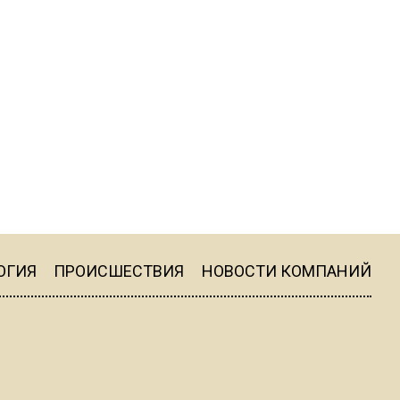
ограничат движение на
Ильинке из-за праздника
15:33
Россиянам объяснили,
можно ли пользоваться
Telegram после обвинений
против Дурова
22:24
На Москву обрушится до 17
литров дождя на
ОГИЯ
ПРОИСШЕСТВИЯ
НОВОСТИ КОМПАНИЙ
квадратный метр
13:50
Опубликовано видео с
Коломенского хлебозавода: