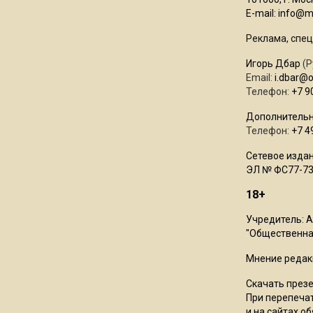
E-mail:
info@mo
Реклама, спец
Игорь Дбар
(Р
Email:
i.dbar@
Телефон:
+7 9
Дополнительн
Телефон:
+7 4
Сетевое издан
ЭЛ № ФС77-73
18+
Учредитель: 
"Общественная
Мнение редак
Скачать през
При перепечат
и на сайтах о