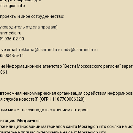
sregion.info
проекты и иное сотрудничество:
уководитель отдела продаж)
osnmedia.ru
09 936-02-90
ые email:
reklama@osnmedia.ru
,
adv@osnmedia.ru
95 004-56-11
ие Информационное агентство "Вести Московского региона" зарег
861.
Автономная некоммерческая организация содействия информиро
 служба новостей" (ОГРН 1187700006328).
ции может не совпадать с мнением авторов.
ентацию:
Медиа-кит
ке или цитировании материалов сайта Mosregion.info ссылка на и
бязательна прямая гиперссылка на сайт Mosregion.info.