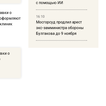
с помощью ИИ
16:10
Мосгорсуд продлил арест
экс-замминистра обороны
Булгакова до 9 ноября
13:50
Дима Билан ответил на
вки о
критику концерта в Москве
е
16:19
Москву и область накрыла
гроза с ливнем и ветром
16:58
В Москве 2 августа