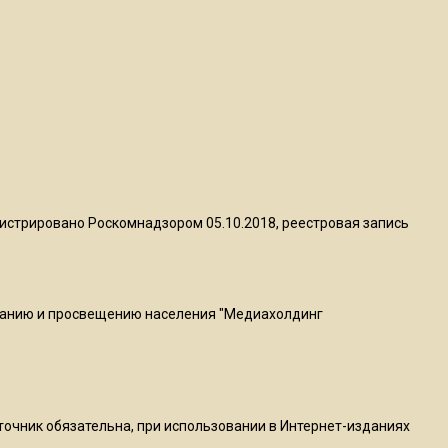
пиццы валяются на полу
16:53
Роман Терюшков назвал
причину банкротства
«Химок»
13:27
В Подмосковье прекратили
истрировано Роскомнадзором 05.10.2018, реестровая запись
гражданство 88 человек и
аннулировали 2600 ВНЖ
ванию и просвещению населения "Медиахолдинг
20:56
Сотрудники хлебозавода в
Балашихе массово
увольняются из-за жары в
цехах
сточник обязательна, при использовании в Интернет-изданиях