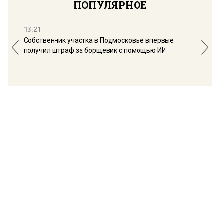
ПОПУЛЯРНОЕ
13:21
16:
Собственник участка в Подмосковье впервые
Мос
получил штраф за борщевик с помощью ИИ
обо