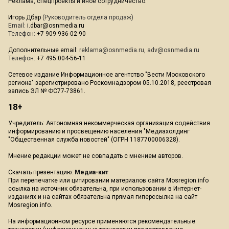
Реклама, спецпроекты и иное сотрудничество:
Игорь Дбар
(Руководитель отдела продаж)
Email:
i.dbar@osnmedia.ru
Телефон:
+7 909 936-02-90
Дополнительные email:
reklama@osnmedia.ru
,
adv@osnmedia.ru
Телефон:
+7 495 004-56-11
Сетевое издание Информационное агентство "Вести Московского
региона" зарегистрировано Роскомнадзором 05.10.2018, реестровая
запись ЭЛ № ФС77-73861.
18+
Учредитель: Автономная некоммерческая организация содействия
информированию и просвещению населения "Медиахолдинг
"Общественная служба новостей" (ОГРН 1187700006328).
Мнение редакции может не совпадать с мнением авторов.
Скачать презентацию:
Медиа-кит
При перепечатке или цитировании материалов сайта Mosregion.info
ссылка на источник обязательна, при использовании в Интернет-
изданиях и на сайтах обязательна прямая гиперссылка на сайт
Mosregion.info.
На информационном ресурсе применяются рекомендательные