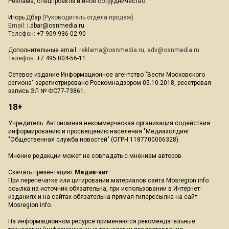
Реклама, спецпроекты и иное сотрудничество:
Игорь Дбар
(Руководитель отдела продаж)
Email:
i.dbar@osnmedia.ru
Телефон:
+7 909 936-02-90
Дополнительные email:
reklama@osnmedia.ru
,
adv@osnmedia.ru
Телефон:
+7 495 004-56-11
Сетевое издание Информационное агентство "Вести Московского
региона" зарегистрировано Роскомнадзором 05.10.2018, реестровая
запись ЭЛ № ФС77-73861.
18+
Учредитель: Автономная некоммерческая организация содействия
информированию и просвещению населения "Медиахолдинг
"Общественная служба новостей" (ОГРН 1187700006328).
Мнение редакции может не совпадать с мнением авторов.
Скачать презентацию:
Медиа-кит
При перепечатке или цитировании материалов сайта Mosregion.info
ссылка на источник обязательна, при использовании в Интернет-
изданиях и на сайтах обязательна прямая гиперссылка на сайт
Mosregion.info.
На информационном ресурсе применяются рекомендательные