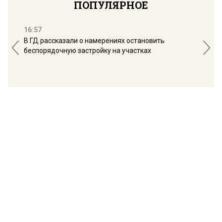
ПОПУЛЯРНОЕ
16:57
13:
В ГД рассказали о намерениях остановить
Соб
беспорядочную застройку на участках
пол