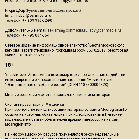
Реклама, спецпроекты и иное сотрудничество:
Игорь Дбар
(Руководитель отдела продаж)
Email:
i.dbar@osnmedia.ru
Телефон:
+7 909 936-02-90
Дополнительные email:
reklama@osnmedia.ru
,
adv@osnmedia.ru
Телефон:
+7 495 004-56-11
Сетевое издание Информационное агентство "Вести Московского
региона" зарегистрировано Роскомнадзором 05.10.2018, реестровая
запись ЭЛ № ФС77-73861.
18+
Учредитель: Автономная некоммерческая организация содействия
информированию и просвещению населения "Медиахолдинг
"Общественная служба новостей" (ОГРН 1187700006328).
Мнение редакции может не совпадать с мнением авторов.
Скачать презентацию:
Медиа-кит
При перепечатке или цитировании материалов сайта Mosregion.info
ссылка на источник обязательна, при использовании в Интернет-
изданиях и на сайтах обязательна прямая гиперссылка на сайт
Mosregion.info.
На информационном ресурсе применяются рекомендательные