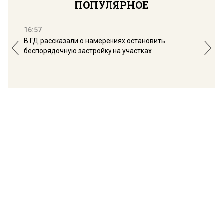
ПОПУЛЯРНОЕ
16:57
13:
В ГД рассказали о намерениях остановить
Соб
беспорядочную застройку на участках
пол