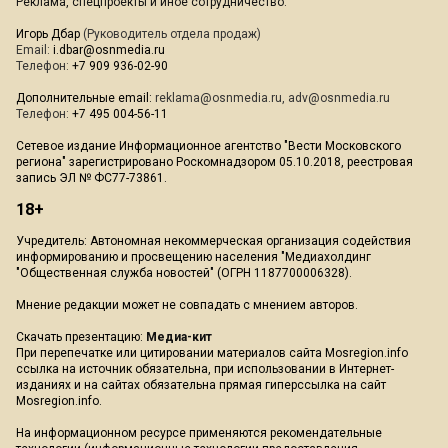
Реклама, спецпроекты и иное сотрудничество:
Игорь Дбар
(Руководитель отдела продаж)
Email:
i.dbar@osnmedia.ru
Телефон:
+7 909 936-02-90
Дополнительные email:
reklama@osnmedia.ru
,
adv@osnmedia.ru
Телефон:
+7 495 004-56-11
Сетевое издание Информационное агентство "Вести Московского
региона" зарегистрировано Роскомнадзором 05.10.2018, реестровая
запись ЭЛ № ФС77-73861.
18+
Учредитель: Автономная некоммерческая организация содействия
информированию и просвещению населения "Медиахолдинг
"Общественная служба новостей" (ОГРН 1187700006328).
Мнение редакции может не совпадать с мнением авторов.
Скачать презентацию:
Медиа-кит
При перепечатке или цитировании материалов сайта Mosregion.info
ссылка на источник обязательна, при использовании в Интернет-
изданиях и на сайтах обязательна прямая гиперссылка на сайт
Mosregion.info.
На информационном ресурсе применяются рекомендательные