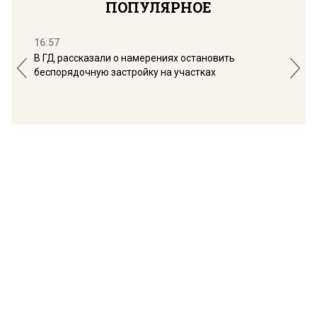
ПОПУЛЯРНОЕ
16:57
13:
В ГД рассказали о намерениях остановить
Соб
беспорядочную застройку на участках
пол