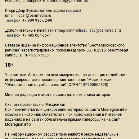
Реклама, спецпроекты и иное сотрудничество:
Игорь Дбар
(Руководитель отдела продаж)
Email:
i.dbar@osnmedia.ru
Телефон:
+7 909 936-02-90
Дополнительные email:
reklama@osnmedia.ru
,
adv@osnmedia.ru
Телефон:
+7 495 004-56-11
Сетевое издание Информационное агентство "Вести Московского
региона" зарегистрировано Роскомнадзором 05.10.2018, реестровая
запись ЭЛ № ФС77-73861.
18+
Учредитель: Автономная некоммерческая организация содействия
информированию и просвещению населения "Медиахолдинг
"Общественная служба новостей" (ОГРН 1187700006328).
Мнение редакции может не совпадать с мнением авторов.
Скачать презентацию:
Медиа-кит
При перепечатке или цитировании материалов сайта Mosregion.info
ссылка на источник обязательна, при использовании в Интернет-
изданиях и на сайтах обязательна прямая гиперссылка на сайт
Mosregion.info.
На информационном ресурсе применяются рекомендательные